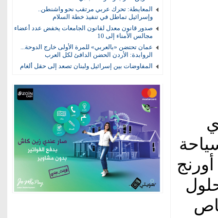
المعايطة: تحرك عربي مرتقب نحو واشنطن..
وإسرائيل تماطل في تنفيذ خطة السلام
صدور قانون معدل لقانون الجامعات يخفض عدد أعضاء
مجالس الأمناء إلى 10
عمان تحتضن «بالعربي» للمرة الأولى خارج الدوحة...
الروابدة: الأردن الحضن الدافئ لكل العرب
المفاوضات بين إسرائيل ولبنان تصعد إلى حقل ألغام
ي
سياحة
أورنج
حلول
اص