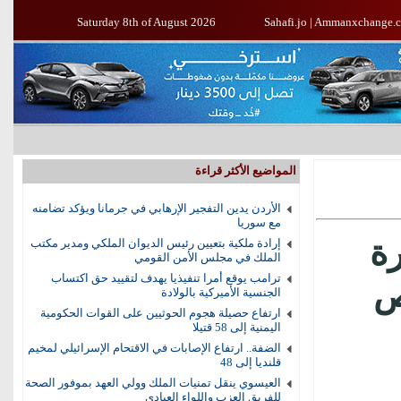
Saturday 8th of August 2026
Sahafi.jo
|
Ammanxchange.
المواضيع الأكثر قراءة
الأردن يدين التفجير الإرهابي في جرمانا ويؤكد تضامنه
مع سوريا
رة
إرادة ملكية بتعيين رئيس الديوان الملكي ومدير مكتب
الملك في مجلس الأمن القومي
ترامب يوقع أمرا تنفيذيا يهدف لتقييد حق اكتساب
ص
الجنسية الأميركية بالولادة
ارتفاع حصيلة هجوم الحوثيين على القوات الحكومية
اليمنية إلى 58 قتيلا
الضفة.. ارتفاع الإصابات في الاقتحام الإسرائيلي لمخيم
قلنديا إلى 48
العيسوي ينقل تمنيات الملك وولي العهد بموفور الصحة
للفريق العزب واللواء العبادي