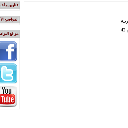
عناوين و أخبا
المواضيع الأك
بية
4
مواقع التواص