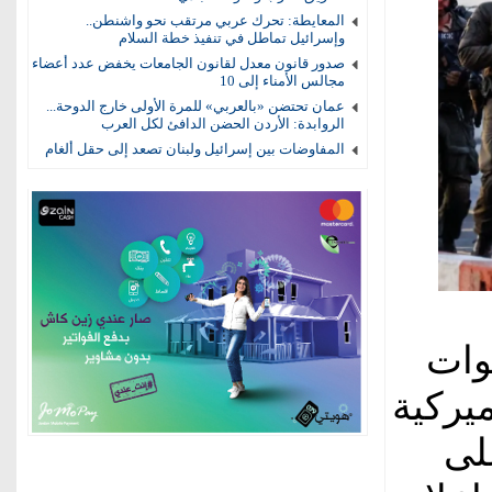
المعايطة: تحرك عربي مرتقب نحو واشنطن..
وإسرائيل تماطل في تنفيذ خطة السلام
صدور قانون معدل لقانون الجامعات يخفض عدد أعضاء
مجالس الأمناء إلى 10
عمان تحتضن «بالعربي» للمرة الأولى خارج الدوحة...
الروابدة: الأردن الحضن الدافئ لكل العرب
المفاوضات بين إسرائيل ولبنان تصعد إلى حقل ألغام
سماء 32 من قوات
ميركية
لى