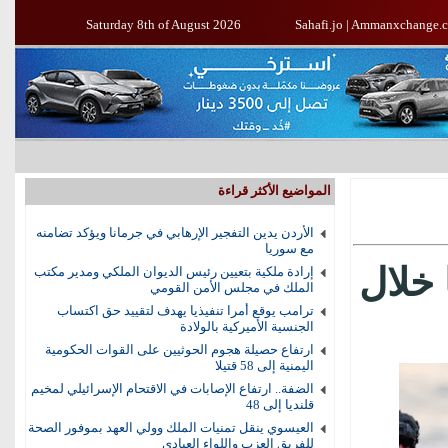
Saturday 8th of August 2026
Sahafi.jo
|
Ammanxchange.
المواضيع الأكثر قراءة
الأردن يدين التفجير الإرهابي في جرمانا ويؤكد تضامنه
مع سوريا
55 عسكريا خلال
إرادة ملكية بتعيين رئيس الديوان الملكي ومدير مكتب
الملك في مجلس الأمن القومي
ترامب يوقع أمرا تنفيذيا يهدف لتقييد حق اكتساب
الجنسية الأميركية بالولادة
ارتفاع حصيلة هجوم الحوثيين على القوات الحكومية
اليمنية إلى 58 قتيلا
الضفة.. ارتفاع الإصابات في الاقتحام الإسرائيلي لمخيم
قلنديا إلى 48
العيسوي ينقل تمنيات الملك وولي العهد بموفور الصحة
للفريق العزب واللواء العبادي