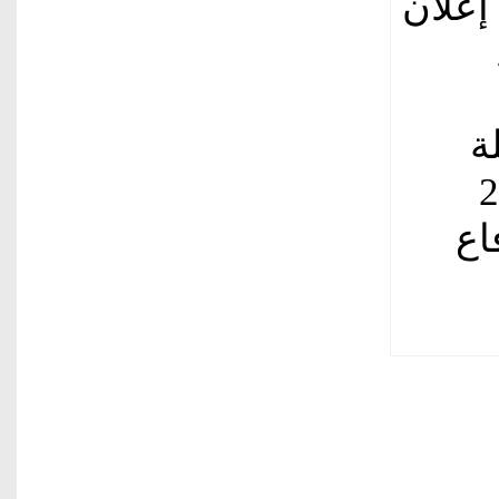
إعلان
ة
ها نحو 200
فاع