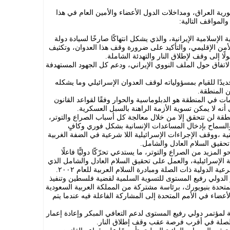
ية العراق، ومداخلات الدول الأعضاء والأمين العام في هذا
لمواقف التالية:
 الإسلامية الإيرانية، والذي يشكل انتهاكًا صارخًا لسيادة دولة
لأمن الإقليمي، والتأكيد على ضرورة وقف هذا العدوان، وتكثيف
لًا إلى وقف لإطلاق النار والتهدئة الشاملة.
لاتفاق حول الملف النووي الإيراني، ودعم كل الجهود المستهدفة
يدًا للقيام بمسؤولياته لوقف العدوان الإسرائيلي وما يشكله
 المنطقة.
مات في المنطقة هو الدبلوماسية والحوار وفقًا لقواعد القانون
 أنه لا يمكن تسوية الأزمة الراهنة بالسبل العسكرية.
لمنطقة لن تتحقق إلا من خلال معالجة كل أسباب الصراع والتوتر،
والسماح بإدخال المساعدات الإنسانية بشكل فوري وكافٍ
ة ،ووقف الإجراءات الإسرائيلية اللا شرعية في الضفة الغربية
حقيق السلام العادل والشامل.
المزيد من الصراع والتوتر، ما يستدعي تحرّكّا دوليًّا فاعلًا
ة الإسرائيلية، والعمل على تحقيق السلام العادل والشامل الذي
يضمن أمن الجميع ، عبر تنفيذ قرارات الشرعية الدولية ذات الصلة ومبادرة السلام العربية للعام ٢٠٠٢.
 الدولي رفيع المستوى للتسوية السلمية لقضية فلسطين وتنفيذ
لمتحدة بنيويورك، برئاسة مشتركة من المملكة العربية السعودية
عضاء في الأمم المتحدة إلى المشاركة الفاعلة فيه عندما يتم
لمؤتمر دولي رفيع المستوى لدعم التعافي المبكر وإعادة إعمار
 الصلة في أقرب فرصة عقب وقف إطلاق النار.