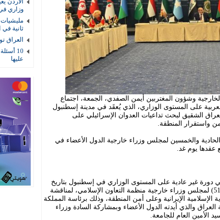
الأردن يع
وزاري في
مليشيات ا
ثانية في ا
العراق توقيف 4 عناصر أمنية بتهمة
10 أسئلة
عليها
لخارجية وشؤون المغتربين أيمن الصفدي، الجمعة، اجتماع
عربية على المستوى الوزاري، الذي يُعقَد في مدينة إسطنبول
عراق الشقيق لبحث تداعيات العدوان الإسرائيلي على
أمن واستقرار المنطقة.
ة الحادية والخمسين لمجلس وزراء خارجية الدول الأعضاء في
 عقدها يوم غد.
ي دورة غير عادية على المستوى الوزاري في إسطنبول بتاريخ
20/6/2025 على هامش اجتماعات الدورة (51) لمجلس وزراء خارجية منظمة التعاون الإسلامي، لمناقشة
ة الإسلامية الإيرانية وعلى أمن المنطقة، وذلك برئاسة المملكة
 العراق والذي أيدته الدول الأعضاء وبمشاركة السادة وزراء
د الأمين العام للجامعة.