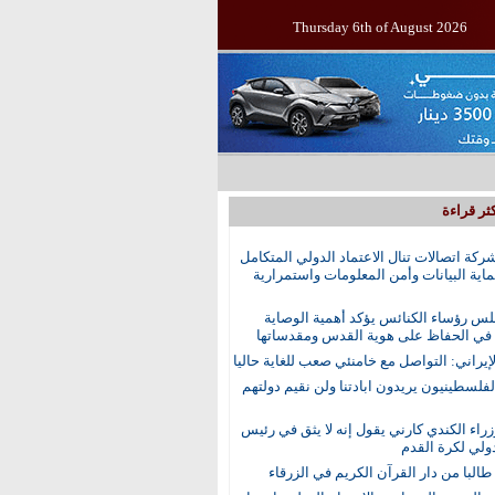
Thursday 6th of August 2026
ثر قراءة
ركة اتصالات تنال الاعتماد الدولي المتكامل
اية البيانات وأمن المعلومات واستمرارية
س رؤساء الكنائس يؤكد أهمية الوصاية
 في الحفاظ على هوية القدس ومقدساتها
إيراني: التواصل مع خامنئي صعب للغاية حاليا
الفلسطينيون يريدون ابادتنا ولن نقيم دولتهم
راء الكندي كارني يقول إنه لا يثق في رئيس
دولي لكرة القدم