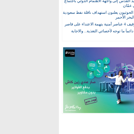
يد القدس إلى واجهة الاهتمام الدولي باجتماع
 عمّان
لحوثيون يعلنون استهداف ناقلة نفط سعودية
لبحر الأحمر
 الاعتداء على قاصر
 دائماً ما توجه لأخصائي التغذية... والاجابة