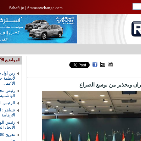
Sahafi.jo
|
Ammanxchange.com
المواضيع الأك
زين أول ش
لأنظمة حم
الأعمال
ران وتحذير من توسع الصراع
رئيس مجل
الهاشمية
الرئيس ال
نتنياهو : 
الارهابية
رئيس الوز
الاتحاد ال
تخريج 80 طالبا من دار القرآن الكريم في الزرقاء