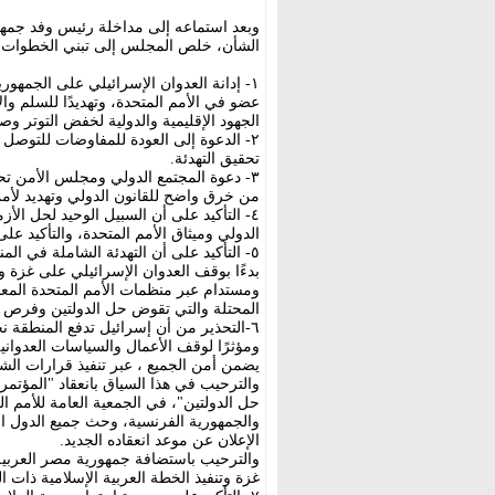
وبعد استماعه إلى مداخلة رئيس وفد جمهور
الشأن، خلص المجلس إلى تبني الخطوات وا
١- إدانة العدوان الإسرائيلي على الجمهورية
عضو في الأمم المتحدة، وتهديدًا للسلم وا
الجهود الإقليمية والدولية لخفض التوتر وصو
٢- الدعوة إلى العودة للمفاوضات للتوصل 
تحقيق التهدئة.
٣- دعوة المجتمع الدولي ومجلس الأمن تحد
من خرق واضح للقانون الدولي وتهديد لأمن
٤- التأكيد على أن السبيل الوحيد لحل الأز
الدولي وميثاق الأمم المتحدة، والتأكيد على
٥- التأكيد على أن التهدئة الشاملة في ا
بدءًا بوقف العدوان الإسرائيلي على غزة 
ومستدام عبر منظمات الأمم المتحدة المعني
المحتلة والتي تقوض حل الدولتين وفرص ت
٦-التحذير من أن إسرائيل تدفع المنطقة نحو 
ومؤثرًا لوقف الأعمال والسياسات العدواني
والترحيب في هذا السياق بانعقاد "المؤتمر
حل الدولتين"، في الجمعية العامة للأمم ا
والجمهورية الفرنسية، وحث جميع الدول الأ
الإعلان عن موعد انعقاده الجديد.
والترحيب باستضافة جمهورية مصر العربية 
غزة وتنفيذ الخطة العربية الإسلامية ذات