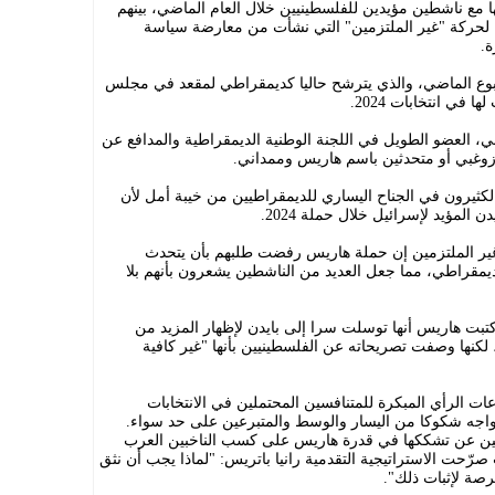
ع ناشطين مؤيدين للفلسطينيين خلال العام الماضي، بينهم
 لحركة "غير الملتزمين" التي نشأت من معارضة سياسة
.
سبوع الماضي، والذي يترشح حاليا كديمقراطي لمقعد في مجلس
في انتخابات 2024.
العضو الطويل في اللجنة الوطنية الديمقراطية والمدافع عن
زوغبي أو متحدثين باسم هاريس وممداني.
كثيرون في الجناح اليساري للديمقراطيين من خيبة أمل لأن
لمؤيد لإسرائيل خلال حملة 2024.
قراطيين غير الملتزمين إن حملة هاريس رفضت طلبهم بأن يتحدث
مقراطي، مما جعل العديد من الناشطين يشعرون بأنهم بلا
الصادر عام 2025، "107 أيام"، كتبت هاريس أنها توسلت سرا إلى بايدن لإظهار المزيد من
 لكنها وصفت تصريحاته عن الفلسطينيين بأنها "غير كافية
ت الرأي المبكرة للمتنافسين المحتملين في الانتخابات
يمقراطية لعام 2028، إلا أنها تواجه شكوكا من اليسار والوسط والمتبرعين على حد سواء.
يين عن تشككها في قدرة هاريس على كسب الناخبين العرب
صرّحت الاستراتيجية التقدمية رانيا باتريس: "لماذا يجب أن نثق
 فرصة لإثبات ذلك".