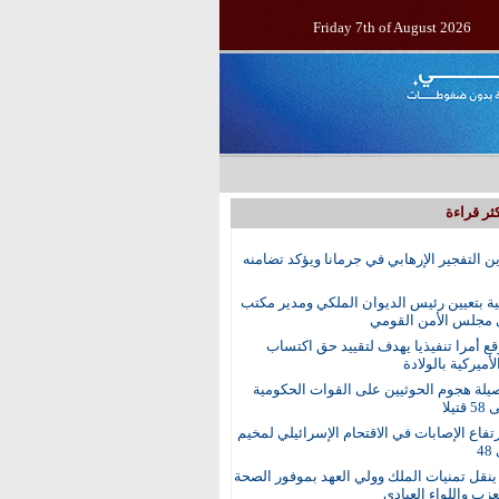
Friday 7th of August 2026
ثر قراءة
ين التفجير الإرهابي في جرمانا ويؤكد تضامنه
ية بتعيين رئيس الديوان الملكي ومدير مكتب
 مجلس الأمن القومي
ع أمرا تنفيذيا يهدف لتقييد حق اكتساب
أميركية بالولادة
يلة هجوم الحوثيين على القوات الحكومية
تيلا
رتفاع الإصابات في الاقتحام الإسرائيلي لمخيم
4
نقل تمنيات الملك وولي العهد بموفور الصحة
عزب واللواء العبادي