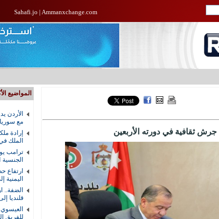
Sahafi.jo
|
Ammanxchange.com
المواضيع الأك
الأردن يد
مع سوريا
إرادة ملك
الملك في
ترامب يوق
الجنسية ال
ارتفاع حص
اليمنية إلى 58 ق
الضفة.. ا
قلنديا إلى 8
العيسوي ي
للفريق ال