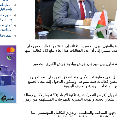
المعايطة
وإسرائيل
صدور قان
مجالس الأم
عمان تحتض
الروابدة:
المفاوضات
قال المدير التنفيذي لمهرجان جرش للثقافة والفنون، يزن الخضير، الثلاثاء، إن 60% من فعاليات مهرجان
جرش في دورته الأربعين هي فعاليات ثقافية، مشيرا إلى أن عدد الفعاليات هذا العام يبلغ 213 فعالية، منها
قية تعاون بين مهرجان جرش وبلدية جرش الكبرى، بحضور
دان الخيل، في خطوة تُعد الأولى منذ انطلاق المهرجان، بعد تجهيزه
حيث سيحتضن فعاليات فنية متنوعة، وسيكون الدخول إليه مجانا لجميع
وأشار الخضير إلى أنه ستتم إضاءة بوابة هادريان (قوس النصر) بتقنية ثلاثية الأبعاد (3D)، بما يعكس رسالة
اق الشعار الجديد والهوية البصرية للمهرجان، المستلهمة من رموز
الجهود الميدانية والتنظيمية، وتعزيز التكامل المؤسسي، بما
مكانة المهرجان ثقافيًا محليًا وإقليميًا.