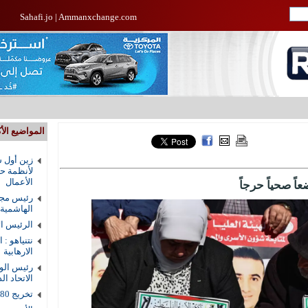
Sahafi.jo
|
Ammanxchange.com
المواضيع الأك
زين أول ش
لأنظمة حم
الأعمال
ً صحياً حرجاً
رئيس مجل
الهاشمية
الرئيس ال
نتنياهو : 
الارهابية
رئيس الوز
الاتحاد ال
تخريج 80 طالبا من دار القرآن الكريم في الزرقاء