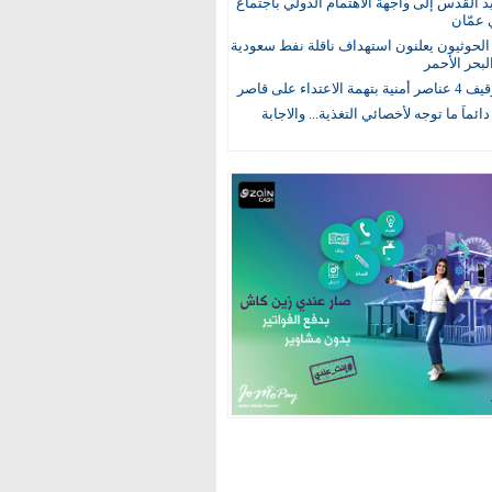
يد القدس إلى واجهة الاهتمام الدولي باجتماع
 عمّان
لحوثيون يعلنون استهداف ناقلة نفط سعودية
لبحر الأحمر
 الاعتداء على قاصر
 دائماً ما توجه لأخصائي التغذية... والاجابة