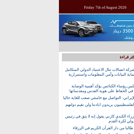
Friday 7th of August 2026
ثر قراءة
ركة اتصالات تنال الاعتماد الدولي المتكامل
اية البيانات وأمن المعلومات واستمرارية
س رؤساء الكنائس يؤكد أهمية الوصاية
 في الحفاظ على هوية القدس ومقدساتها
إيراني: التواصل مع خامنئي صعب للغاية حاليا
الفلسطينيون يريدون ابادتنا ولن نقيم دولتهم
راء الكندي كارني يقول إنه لا يثق في رئيس
دولي لكرة القدم