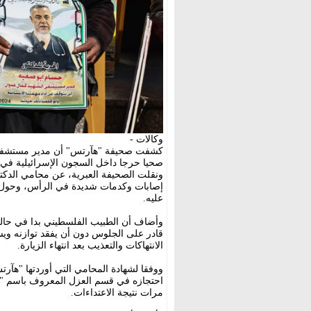
وكالات -
كشفت صحيفة "هآرتس" أن مدير مستشفى ك
صحيا حرجا داخل السجون الإسرائيلية في ظ
ونقلت الصحيفة العبرية، عن محامي الدكت
إصابات وكدمات شديدة في الرأس، وحول ال
عليه.
وأضاف أن الطبيب الفلسطيني بدا في حالة 
قادر على الجلوس دون أن يفقد توازنه وي
الانتهاكات والتعذيب بعد انتهاء الزيارة.
ووفقا لشهادة المحامي التي أوردتها "هآ
احتجازه في قسم العزل المعروف باسم "ر
مرات نتيجة الاعتداءات.