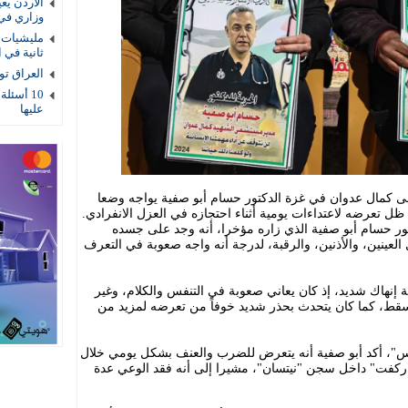
الأردن يع
وزاري في
مليشيات ا
ثانية في ا
العراق توقيف 4 عناصر أمنية بتهمة
10 أسئلة
عليها
مال عدوان في غزة الدكتور حسام أبو صفية يواجه وضعا
ل تعرضه لاعتداءات يومية أثناء احتجازه في العزل الانفرادي.
ور حسام أبو صفية الذي زاره مؤخرا، أنه وجد على جسده
عينين، والأذنين، والرقبة، لدرجة أنه واجه صعوبة في التعرف
إنهاك شديد، إذ كان يعاني صعوبة في التنفس والكلام، وغير
سقط، كما كان يتحدث بحذر شديد خوفاً من تعرضه لمزيد من
رتس"، أكد أبو صفية أنه يتعرض للضرب والعنف بشكل يومي خلال
كفت" داخل سجن "نيتسان"، مشيرا إلى أنه فقد الوعي عدة