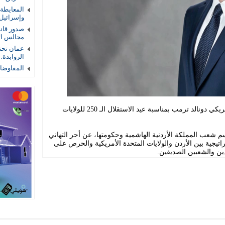
المعايطة
وإسرائيل
صدور قان
مجالس الأم
عمان تحتض
الروابدة:
المفاوضات
هنأ جلالة الملك عبدالله الثاني الرئيس الأمريكي دونالد ترمب بمناسبة عيد الاستقلال الـ 250 للولايات
م شعب المملكة الأردنية الهاشمية وحكومتها، عن أحر التهاني
اتيجية بين الأردن والولايات المتحدة الأمريكية والحرص على
ين والشعبين الصديقين.