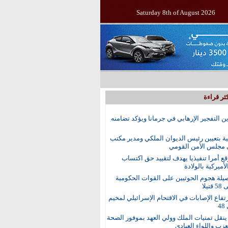
Saturday 8th of August 2026
ثر قراءة
ين التفجير الإرهابي في جرمانا ويؤكد تضامنه
ية بتعيين رئيس الديوان الملكي ومدير مكتب
 مجلس الأمن القومي
ع أمرا تنفيذيا يهدف لتقييد حق اكتساب
أميركية بالولادة
يلة هجوم الحوثيين على القوات الحكومية
تيلا
رتفاع الإصابات في الاقتحام الإسرائيلي لمخيم
4
نقل تمنيات الملك وولي العهد بموفور الصحة
عزب واللواء العبادي