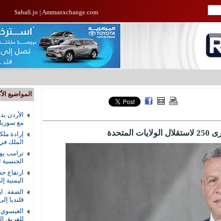
Sahafi.jo
|
Ammanxchange.com
المواضيع الأك
الأردن يد
مع سوريا
متحدة
إرادة ملك
الملك في
ترامب يوق
الجنسية ال
ارتفاع حص
اليمنية إلى 58 ق
الضفة.. ا
قلنديا إلى 8
العيسوي ي
للفريق ال