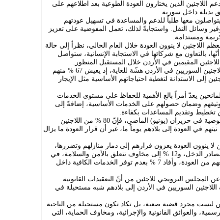
عم اللاجئين الذين يختارون العودة الطوعية بعد اطلاعهم على
ق بديلة داخل سورية.
يتواصلون معها طلباً للدعم والمساعدة في تسهيل عودتهم
وفير وسائل النقل. واستجابةً لذلك، تعمل المفوضية على تعزيز
كريمة ومستدامة.
 اللاجئين لا ينوون العودة خلال العام الحالي، نظراً إلى حالة
ها، بالتعاون مع شركائها في الاستجابة الإنسانية، ستواصل
للاجئين المقيمين في الأردن خلال المستقبل المنظور.
ووفقاً لبيانات المفوضية، ما تزال أوضاع اللاجئين السوريين في الأردن هشّة للغاية، إذ يعيش 67 % منهم
ط الفقر، فيما يلجأ 9 من كل 10 لاجئين إلى الاستدانة لتغطية احتياجاتهم الأساسية مثل الإيجار
انحين يعدّ أمراً بالغ الأهمية للحفاظ على مستوى الخدمات
وثيقهم وضمان حصولهم على الخدمات الأساسية، إضافةً إلى
ن تخطيط وتقديم المساعدات بكفاءة.
وبحسب الاستطلاع الأخير الذي أجرته المفوضية في حزيران (يونيو) الماضي، فإنّ 80 % من اللاجئين
تهم في العودة إلى بلادهم يوماً ما، غير أن قرار العودة ما يزال
من اللاجئين الذين لا ينوون العودة يعزون قرارهم إلى دمار منازلهم وتضررها،
فيما أشار 23 % إلى غياب فرص العمل ومصادر الدخل، و12 % إلى مخاوف تتعلق بالأمن والسلامة، في
حين ذكر 9 % أن نقص الموارد المالية يمنعهم من العودة، وأفاد 7 % بعدم توفر الخدمات الكافية داخل
 المجلس النرويجي للاجئين من أنّ التعقيدات القانونية
 اللاجئين السوريين في الأردن إلى بلادهم شبه مستحيلة في
ين ليست مجرد قضية صعبة، بل تكاد تكون مستحيلة من الناحية
مية، والعوائق القانونية والإجرائية، ومخاوف الحماية، التي