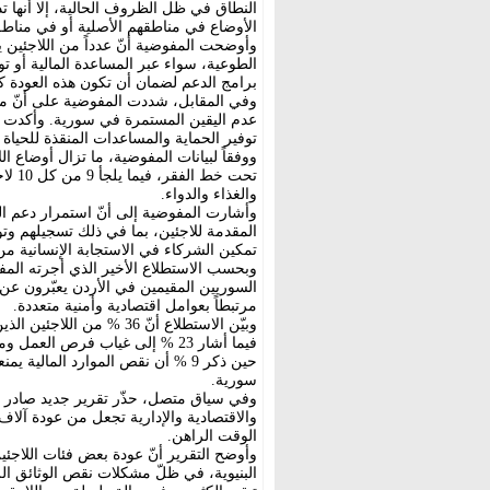
النطاق في ظل الظروف الحالية، إلا أنها تد
الأوضاع في مناطقهم الأصلية أو في مناط
وأوضحت المفوضية أنّ عدداً من اللاجئين 
الطوعية، سواء عبر المساعدة المالية أو ت
برامج الدعم لضمان أن تكون هذه العودة 
وفي المقابل، شددت المفوضية على أنّ معظم
عدم اليقين المستمرة في سورية. وأكدت أنّ
توفير الحماية والمساعدات المنقذة للحياة 
تحت خ
والغذاء والدواء.
وأشارت المفوضية إلى أنّ استمرار دعم الم
المقدمة للاجئين، بما في ذلك تسجيلهم وت
تمكين الشركاء في الاستجابة الإنسانية م
السوريين المقيمين في الأردن يعبّرون عن ني
مرتبطاً بعوامل اقتصادية وأمنية متعددة.
وبيّن الاستطلاع أنّ 36 % 
سورية.
وفي سياق متصل، حذّر تقرير جديد صادر عن
والاقتصادية والإدارية تجعل من عودة آلاف
الوقت الراهن.
وأوضح التقرير أنّ عودة بعض فئات اللاجئ
البنيوية، في ظلّ مشكلات نقص الوثائق الرس