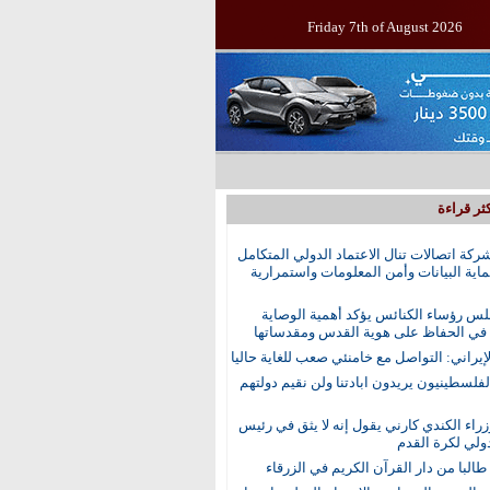
Friday 7th of August 2026
ثر قراءة
ركة اتصالات تنال الاعتماد الدولي المتكامل
اية البيانات وأمن المعلومات واستمرارية
س رؤساء الكنائس يؤكد أهمية الوصاية
 في الحفاظ على هوية القدس ومقدساتها
إيراني: التواصل مع خامنئي صعب للغاية حاليا
الفلسطينيون يريدون ابادتنا ولن نقيم دولتهم
راء الكندي كارني يقول إنه لا يثق في رئيس
دولي لكرة القدم