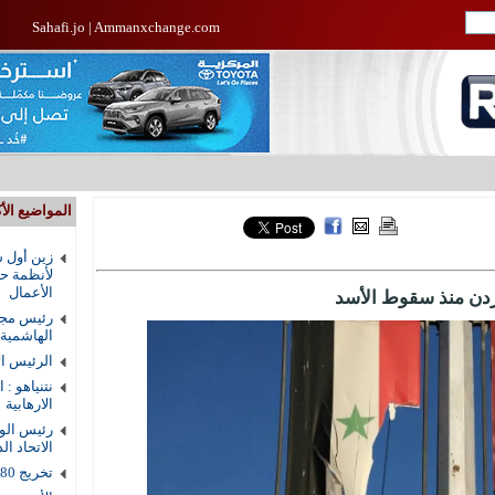
Sahafi.jo
|
Ammanxchange.com
المواضيع الأك
زين أول ش
لأنظمة حم
الأعمال
رئيس مجل
الهاشمية
الرئيس ال
نتنياهو : 
الارهابية
رئيس الوز
الاتحاد ال
تخريج 80 طالبا من دار القرآن الكريم في الزرقاء