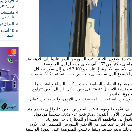
الأردن يع
وزاري في
مليشيات ا
ثانية في ا
العراق توقيف 4 عناصر أمنية بتهمة
10 أسئلة
عليها
تحدة لشؤون اللاجئين عدد السوريين الذين عادوا إلى بلادهم منذ
وأشارت المفوضية، لتراجع وتيرة العودة في الأسابيع الأخيرة، إذ عاد نحو 3.100 لاجئ إلى سورية خلال
الأسبوع الماضي، مقارنةً بـ4.100 لاجئ في الأسبوع الذي سبقه، أي بانخفاض بلغت نسبته 24 %، بحسب
 مشابهة للأسابيع السابقة، حيث شكّلت النساء والفتيات ما
يقارب 49 % من إجمالي العائدين، فيما بلغت نسبة الأطفال 43 %، في حين شكل الرجال الذين تتراوح
عودون من المجتمعات المضيفة داخل الأردن، ولا سيما من عمان
الي، قدّرت المفوضية عدد السوريين الذين عادوا إلى بلادهم منذ
8 كانون الأول (ديسمبر) 2024 وحتى بداية تشرين الأول (أكتوبر) 2025 بنحو 1.082.724 شخصاً من دول
د، أعرب عدد كبير من اللاجئين السوريين المقيمين في الأردن
 ذلك بحذر شديد. وبينما لا تشجع المفوضية على العودة الواسعة