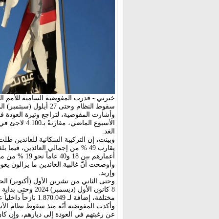
خبرني - قدرت المفوضية السامية للأمم الم
سقوط النظام وحتى 27 أيلول (سبتمبر) الماضي بأكثر من 157 ألف لاجئ مسجل لدى المفوضية.
الغد.
وبينت، إن التركيبة السكانية للعائدين ظلت
أعمارهم بين 18 و40 عاماً نحو 19 % من مجموع العائدين.
وأوضحت أنّ غالبية العائدين ما يزالون ي
وإربد.
وحتى الثاني من تشرين الأول (أكتوبر) الح
مختلفة، إضافة لـ 1.870.049 نازحاً داخلياً عادوا إلى مناطقهم الأصلية أو المختارة داخل سورية.
وأكدت المفوضية أنّه منذ سقوط نظام الأس
عن رغبتهم في العودة إلى ديارهم، وإن كان