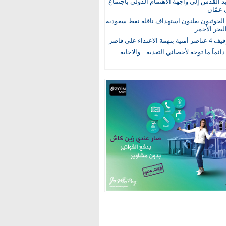
يد القدس إلى واجهة الاهتمام الدولي باجتماع
 عمّان
لحوثيون يعلنون استهداف ناقلة نفط سعودية
لبحر الأحمر
 الاعتداء على قاصر
 دائماً ما توجه لأخصائي التغذية... والاجابة