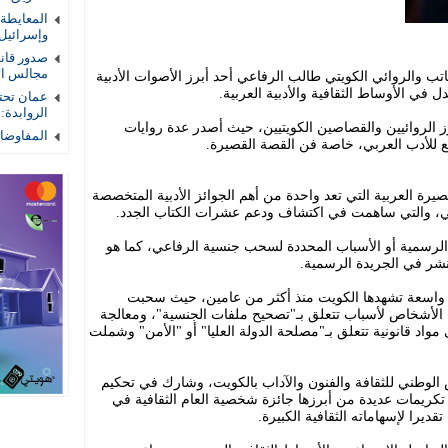
المعايطة
وإسرائيل
صدور قان
مجالس الأم
ب والروائي الكويتي طالب الرفاعي أحد أبرز الأصوات الأدبية
 في الأوساط الثقافية والأدبية العربية.
عمان تحتض
الروابدة:
رفاعي (مواليد 1958) من أبرز الروائيين والقصاصين الكويتيين، حيث أصدر عدة روايات
المفاوضات
للأدب العربي، خاصة فن القصة القصيرة.
رة العربية التي تعد واحدة من أهم الجوائز الأدبية المتخصصة
ي، والتي ساهمت في اكتشاف ودعم عشرات الكتاب الجدد.
 الرسمية أو الأسباب المحددة لسحب جنسية الرفاعي، كما هو
نشر في الجريدة الرسمية.
 واسعة تشهدها الكويت منذ أكثر من عامين، حيث سحبت
لأشخاص لأسباب تتعلق بـ"تصحيح ملفات الجنسية"، ومعالجة
لى مواد قانونية تتعلق بـ"مصلحة الدولة العليا" أو "الأمن" وشملت
لوطني للثقافة والفنون والآداب بالكويت، وشارك في تحكيم
 تكريمات عديدة من أبرزها جائزة شخصية العام الثقافية في