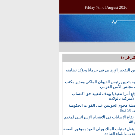
Friday 7th of August 2026
ثر قراءة
ين التفجير الإرهابي في جرمانا ويؤكد تضامنه
ية بتعيين رئيس الديوان الملكي ومدير مكتب
 مجلس الأمن القومي
ع أمرا تنفيذيا يهدف لتقييد حق اكتساب
أميركية بالولادة
يلة هجوم الحوثيين على القوات الحكومية
تيلا
رتفاع الإصابات في الاقتحام الإسرائيلي لمخيم
4
نقل تمنيات الملك وولي العهد بموفور الصحة
عزب واللواء العبادي