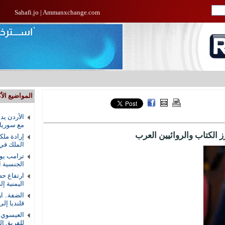
Sahafi.jo
|
Ammanxchange.com
المواضيع الأك
الأردن يد
مع سوريا
الكتاب والروائيين العرب
إرادة ملك
الملك في
ترامب يوق
الجنسية ال
ارتفاع حص
اليمنية إلى 58 ق
الضفة.. ا
قلنديا إلى 8
العيسوي ي
للفريق ال