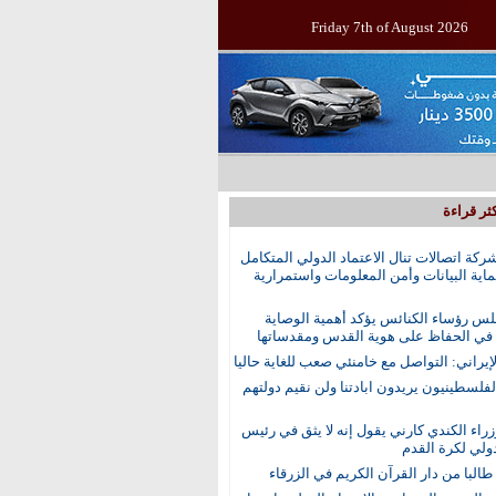
Friday 7th of August 2026
ثر قراءة
ركة اتصالات تنال الاعتماد الدولي المتكامل
اية البيانات وأمن المعلومات واستمرارية
س رؤساء الكنائس يؤكد أهمية الوصاية
 في الحفاظ على هوية القدس ومقدساتها
إيراني: التواصل مع خامنئي صعب للغاية حاليا
الفلسطينيون يريدون ابادتنا ولن نقيم دولتهم
راء الكندي كارني يقول إنه لا يثق في رئيس
دولي لكرة القدم