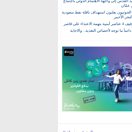
يد القدس إلى واجهة الاهتمام الدولي باجتماع
 عمّان
لحوثيون يعلنون استهداف ناقلة نفط سعودية
لبحر الأحمر
 الاعتداء على قاصر
 دائماً ما توجه لأخصائي التغذية... والاجابة