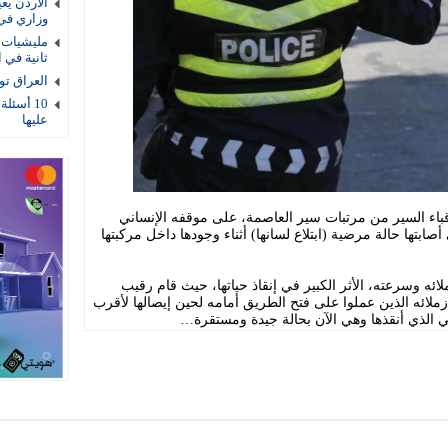
الأردن يع
وزاري في
مليشيات ا
ثانية في ا
العراق توقيف 4 عناصر أمنية بتهمة
10 أسئلة
عليها
باء السير من مرتبات سير العاصمة، على موقفه الإنساني
أصابتها حالة مرضية (ابتلاع لسانها) أثناء وجودها داخل مركبتها
 وسرعته، الأثر الكبير في إنقاذ حياتها، حيث قام رقيب
زملائه الذين عملوا على فتح الطريق أمامه لحين إيصالها لأقرب
ي الذي أنقذها وهي الآن بحالة جيدة ومستقرة…