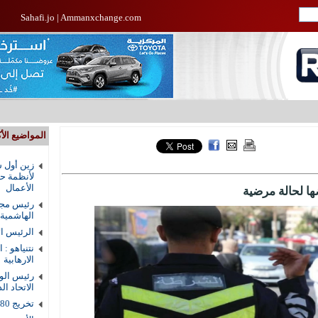
Sahafi.jo
|
Ammanxchange.com
المواضيع الأك
زين أول ش
لأنظمة حم
الأعمال
ها لحالة مرضية
رئيس مجل
الهاشمية
الرئيس ال
نتنياهو : 
الارهابية
رئيس الوز
الاتحاد ال
تخريج 80 طالبا من دار القرآن الكريم في الزرقاء