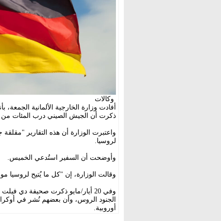
وكالات
أفادت وزارة الخارجية الألمانية الجمعة، ب
ذكرت أن الجيش الصيني درب المئات من 
واعتبرت الوزارة أن هذه التقارير "مقلقة 
لروسيا.
وأوضحت أن السفير استُدعي الخميس.
وقالت الوزارة، إن "كل ما يُتيح لروسيا مواص
وفي 20 أيار/مايو ذكرت صحيفة دي في
الجنود الروس، وأن بعضهم نُشر في أوكران
أوروبية.