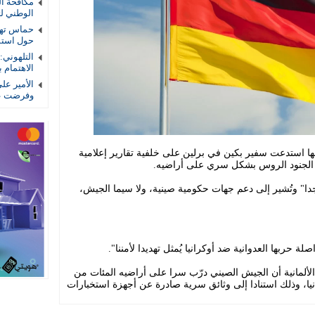
الوطني لتأ
حماس تهد
حول استمر
التلهوني
الاهتمام ب
الأمير عل
وفرضت عل
أنها استدعت سفير بكين في برلين على خلفية تقارير إعلامية
الجنود الروس بشكل سري على أراضيه.
جدا" وتُشير إلى دعم جهات حكومية صينية، ولا سيما الجيش،
لة حربها العدوانية ضد أوكرانيا يُمثل تهديدا لأمننا".
لت الألمانية أن الجيش الصيني درّب سرا على أراضيه المئات من
يا، وذلك استنادا إلى وثائق سرية صادرة عن أجهزة استخبارات