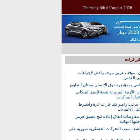
Thursday 6th of August 2026
ثر قراءة
.. موقف عربي موحد رافض لإجراءات
في القدس
ى ومفوّض حقوق الإنسان يبحثان التعاون
ن: الأزمة المرورية نتيجة للنمو السكاني
عداد المركبات
 تدعي: زامير قيّد غارات غزة واشترط
لى الاغتيالات
 مفاوضات اتفاق إعادة فتح مضيق هرمز
تها النهائية
ف سبب التحركات العسكرية سورية على