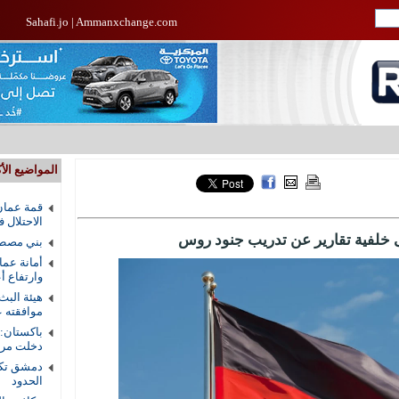
Sahafi.jo
|
Ammanxchange.com
المواضيع الأك
قمة عمان
الاحتلال 
ى خلفية تقارير عن تدريب جنود روس
بني مصطف
أمانة عما
وارتفاع أ
هيئة البث
موافقته ع
باكستان:
دخلت مرحل
دمشق تكش
الحدود