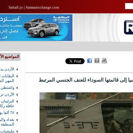
Sahafi.jo
|
Ammanxchange.com
المواضيع الأك
الأردن يد
النقابات 
ا إلى قائمتها السوداء للعنف الجنسي المرتبط
المهن الط
واشنطن ت
الأردن ترجيح 
البرلمان 
حافلة رك
70 ألفا يؤدون صلاة الجمعة في المسجد الأقصى
بغداد وال
المنطقة
مليشيات 