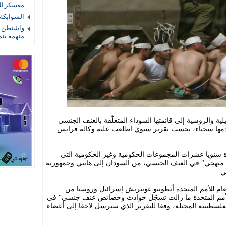
معسكر لل
الشوابكة 
واشنطن ت
متهمة بتم
ية والروسية إلى قائمتها السوداء المتعلّقة بالعنف الجنسي
قدمها سجناء، بحسب تقرير سنوي اطلعت عليه وكالة فرانس
دة سنويا عشرات المجموعات الحكومية وغير الحكومية التي
منهجي" في العنف الجنسي، من السودان إلى هايتي وجمهورية
ي.
م للأمم المتحدة أنطونيو غوتيريش إسرائيل وروسيا من
"الأمم المتحدة ما زالت تسجّل حوادث وخصائص عنف جنسي" في
لسطينية المحتلة، وفقا للتقرير الذي سيرسل لاحقا إلى أعضاء