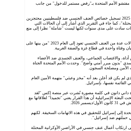
بل مفتشو الأمم المتحدة بـ"رفض مستمر للدخول" من جانب
وفي ما يتعلق بإسرائيل "استمر في العام 2025 تسجيل خصائص العنف الجنسي ضد فلسطينيين محتجزين
لة"، كما جاء في التقرير الذي أشار إلى أن الحالات التي
اهات سادت على مدى سنوات لكنها ليست "شاملة" نظرا إلى منع
وبالتالي، أكدت الأمم المتحدة عام 2025 حالات عدة من العنف الجنسي تعود إلى العام 2023 "من بينها على
 أداة، والاغتصاب الجماعي، والعنف الجسدي ضد الأعضاء
جسدي "بدون مبرر أمني واضح". وحددت الأمم المتحدة الجناة
ت الأمن ومصلحة السجون.
ي لم يكن قد أعلن بعد أنه "مخز وعبثي" متهمة الأمين العام
 القائمة نفسها، بإسرائيل.
دة داني دانون في كلمة مصورة نُشرت عبر منصة إكس "لقد
ت البعثة الإسرائيلية أن هذا القرار يعني "تجميدا" لعلاقاتها مع
يسمبر 2026.
حدة إلى إسرائيل للتحقيق في هذه الاتهامات السخيفة. لكنهم
ي حملتهم ضد إسرائيل".
إلى ارتكاب أعمال عنف جنسي في الأراضي الأوكرانية المحتلة