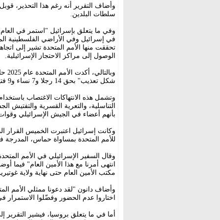
وأضاف التقرير أنه رغم هذا التحذير، قو
سلطات البلدين.
في إسرائيل وفي الأراضي الفلسطينية المحت
تحققت منها الأمم المتحدة تشير إلى اتج
الوصول إلى مراكز الاحتجاز الإسرائيلية.
شكل تعذيب" بحق 14 رجلا و7 نساء و9 فتيان وفتاة واحدة في قطاع غزة والضفة الغربية.
وتشمل هذه الانتهاكات الاغتصاب باستخدام
التناسلية، والتعرية القسرية والتفتيش ال
بأنهم أعضاء في الجيش الإسرائيلي وقوا
وكانت إسرائيل اعتبرت الخميس القرار الذ
للأمم المتحدة بمساواة حماس، المدرجة في
وقال السفير الإسرائيلي في الأمم المتح
انتهى أمرنا مع هذا الأمين العام" فيما أوضح
مكتب الأمين العام حتى نهاية ولاية غوتيريش في 31 كانون الأول/د
وأضاف دانون "لقد دعونا ممثلي الأمم المت
اختاروا عدم الحضور وفضّلوا الاستمرار ف
أما في ما يتعلق بروسيا، فيشير التقرير 