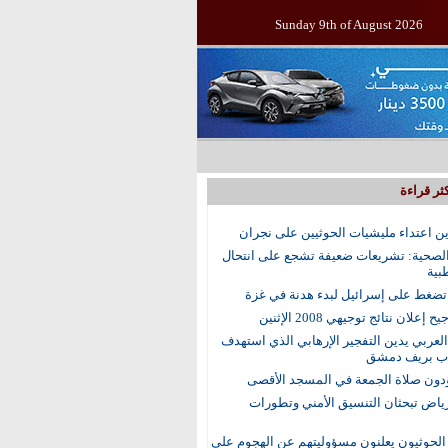
Sunday 9th of August 2026
ثر قراءة
ين اعتداء مليشيات الحوثيين على نجران
الصحية: تشريعات ضعيفة تشجع على انتحال
بية
ضغط على إسرائيل لبدء هدنة في غزة
إعلان نتائج توجيهي 2008 الإثنين
العربي يدين التفجير الإرهابي الذي استهدف
اب بريف دمشق
رياض تبحثان التنسيق الأمني وتطورات
الحوثيون يعلنون مسؤوليتهم عن الهجوم على