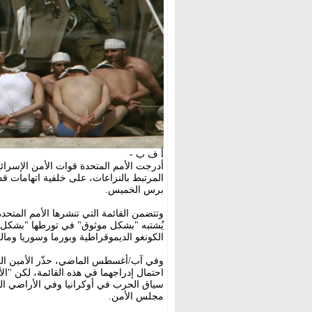
أ ف ب -
أدرجت الأمم المتحدة قوات الأمن الإسرائيل
المرتبط بالنزاعات، على خلفية اتهامات 
برس الخميس.
وتتضمن القائمة التي تنشرها الأمم المتح
يُشتبه "بشكل موثوق" في تورطها "بشكل 
الكونغو الديموقراطية وبورما وسوريا ومال
وفي آب/أغسطس الماضي، حذّر الأمين العا
احتمال إدراجهما في هذه القائمة، لكن 
سياق الحرب في أوكرانيا وفي الأراضي الف
مجلس الأمن.