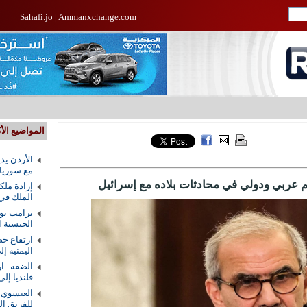
Sahafi.jo
|
Ammanxchange.com
المواضيع الأك
الأردن يد
مع سوريا
عم عربي ودولي في محادثات بلاده مع إسرائيل
إرادة ملك
الملك في
ترامب يوق
الجنسية ال
ارتفاع حص
اليمنية إلى 58 ق
الضفة.. ا
قلنديا إلى 8
العيسوي ي
للفريق ال