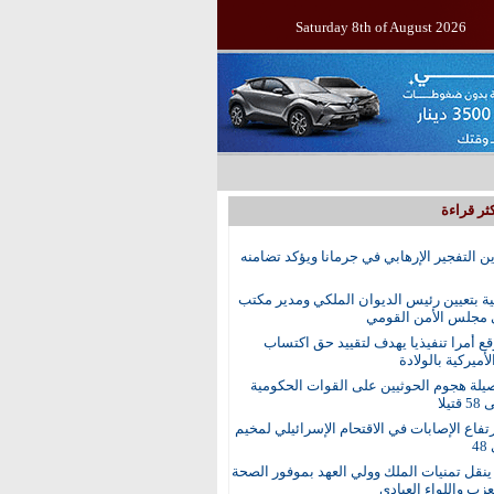
Saturday 8th of August 2026
ثر قراءة
ين التفجير الإرهابي في جرمانا ويؤكد تضامنه
ية بتعيين رئيس الديوان الملكي ومدير مكتب
 مجلس الأمن القومي
ع أمرا تنفيذيا يهدف لتقييد حق اكتساب
أميركية بالولادة
يلة هجوم الحوثيين على القوات الحكومية
تيلا
رتفاع الإصابات في الاقتحام الإسرائيلي لمخيم
4
نقل تمنيات الملك وولي العهد بموفور الصحة
عزب واللواء العبادي