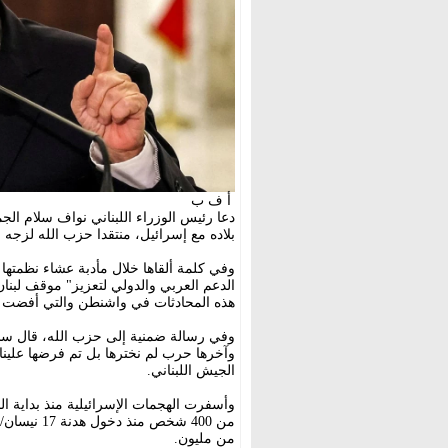
أ ف ب
دعا رئيس الوزراء اللبناني نواف سلام ال
بلاده مع إسرائيل، منتقدا حزب الله لزجه 
وفي كلمة ألقاها خلال مأدبة عشاء نظمته
الدعم العربي والدولي لتعزيز" موقف لبنان 
هذه المحادثات في واشنطن والتي أفضت إلى تمديد ال
وفي رسالة ضمنية إلى حزب الله، قال سلا
وآخرها حرب لم نخترها بل تم فرضها علينا
الجيش اللبناني.
من 400 شخص 
من مليون.