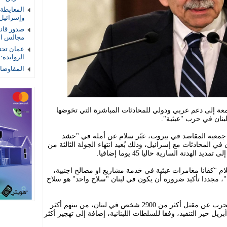
المعايطة
وإسرائيل
صدور قان
مجالس الأم
عمان تحتض
الروابدة:
المفاوضات
جمعة إلى دعم عربي ودولي للمحادثات المباشرة التي تخوضها
لبنان في حرب "عبثية".
ا جمعية المقاصد في بيروت، عبّر سلام عن أمله في "حشد
في المحادثات مع إسرائيل، وذلك بُعيد انتهاء الجولة الثالثة من
هدنة السارية حاليا 45 يوما إضافيا.
م "كفانا مغامرات عبثية في خدمة مشاريع او مصالح اجنبية،
"، مجددا تأكيد ضرورة أن يكون في لبنان "سلاح واحد" هو سلاح
وأسفرت الهجمات الإسرائيلية منذ بداية الحرب عن مقتل أكثر من 2900 شخص في لبنان، من بينهم أكثر
منذ دخول هدنة 17 نيسان/أبريل حيز التنفيذ، وفقا للسلطات اللبنانية، إضافة إلى تهجير أكثر