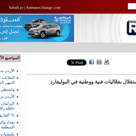
Sahafi.jo
|
Ammanxchange.com
المواضيع الأك
الأردن يد
النقابات 
تقلال بفعّاليات فنية ووطنية في البوليفارد
المهن الط
واشنطن ت
الأردن ترجيح 
البرلمان 
حافلة رك
70 ألفا يؤدون صلاة الجمعة في المسجد الأقصى
بغداد وال
المنطقة
مليشيات 