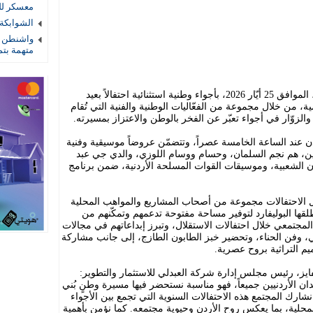
معسكر لل
الشوابكة 
واشنطن ت
متهمة بتم
يستعد العبدلي لاستقبال زوّاره يوم الاثنين، الموافق 25 أيّار 2026، بأجواء وطنية استثنائية احتفالاً بعيد
مية، من خلال مجموعة من الفعّاليات الوطنية والفنية التي تُقام
 والزوّار في أجواء تعبّر عن الفخر بالوطن والاعتزاز بمسيرته.
ردن عند الساعة الخامسة عصراً، وتتضمّن عروضاً موسيقية وفنية
نيين، هم نجم السلمان، وحسام ووسام اللوزي، والدي جي عبد
ون الشعبية، وموسيقات القوات المسلحة الأردنية، ضمن برنامج
"The Boulevard’s Corner" خلال الاحتفالات مجموعة من أصحاب المشاريع والمواهب المحلية
قها البوليفارد لتوفير مساحة مفتوحة تدعمهم وتمكّنهم من
لمجتمعي خلال احتفالات الاستقلال، وتبرز إبداعاتهم في مجالات
، وفن الحناء، وتحضير خبز الطابون الطازج، إلى جانب مشاركة
يم التراثية بروح عصرية.
فايز، رئيس مجلس إدارة شركة العبدلي للاستثمار والتطوير:
ن الأردنيين جميعاً، فهو مناسبة نستحضر فيها مسيرة وطنٍ بُني
 نشارك المجتمع هذه الاحتفالات السنوية التي تجمع بين الأجواء
المحلية، بما يعكس روح الأردن وحيوية مجتمعه. كما نؤمن بأهمية