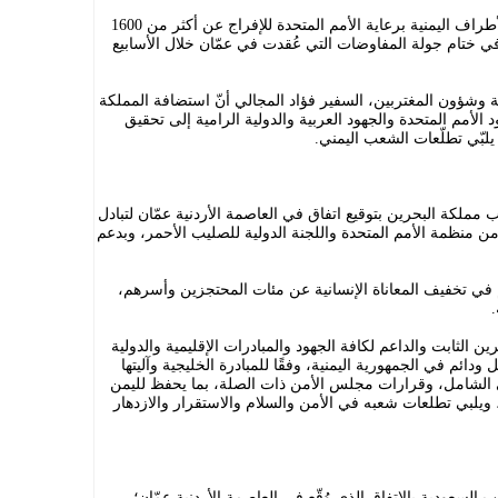
رحّب الأردن، بالاتفاق الذي توصلت إليه الأطراف اليمنية برعاية الأمم المتحدة للإفراج عن أكثر من 1600
في ختام جولة المفاوضات التي عُقدت في عمّان خلال الأسابيع
ة وشؤون المغتربين، السفير فؤاد المجالي أنّ استضافة المملكة
الأمم المتحدة والجهود العربية والدولية الرامية إلى تحقيق
يلبّي تطلّعات الشعب اليمني.
مملكة البحرين بتوقيع اتفاق في العاصمة الأردنية عمّان لتبادل
من منظمة الأمم المتحدة واللجنة الدولية للصليب الأحمر، وبدعم
في تخفيف المعاناة الإنسانية عن مئات المحتجزين وأسرهم،
.
 الثابت والداعم لكافة الجهود والمبادرات الإقليمية والدولية
ئم في الجمهورية اليمنية، وفقًا للمبادرة الخليجية وآليتها
ي الشامل، وقرارات مجلس الأمن ذات الصلة، بما يحفظ لليمن
ويلبي تطلعات شعبه في الأمن والسلام والاستقرار والازدهار
لسعودية بالاتفاق الذي وُقّع في العاصمة الأردنية عمّان؛