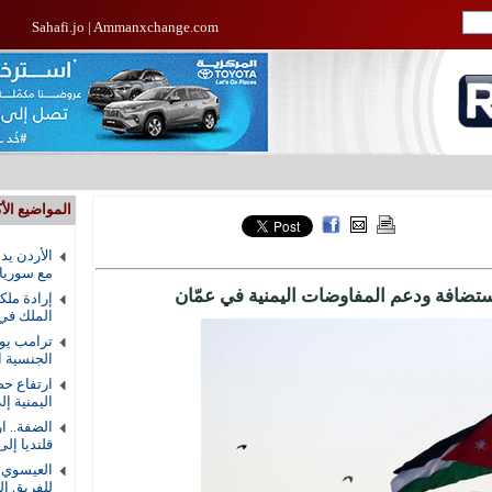
Sahafi.jo
|
Ammanxchange.com
المواضيع الأك
الأردن يد
مع سوريا
ضافة ودعم المفاوضات اليمنية في عمّان
إرادة ملك
الملك في
ترامب يوق
الجنسية ال
ارتفاع حص
اليمنية إلى 58 ق
الضفة.. ا
قلنديا إلى 8
العيسوي ي
للفريق ال