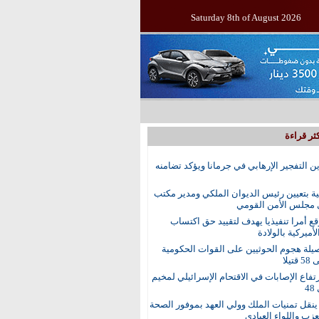
Saturday 8th of August 2026
ثر قراءة
ين التفجير الإرهابي في جرمانا ويؤكد تضامنه
ية بتعيين رئيس الديوان الملكي ومدير مكتب
 مجلس الأمن القومي
ع أمرا تنفيذيا يهدف لتقييد حق اكتساب
أميركية بالولادة
يلة هجوم الحوثيين على القوات الحكومية
تيلا
رتفاع الإصابات في الاقتحام الإسرائيلي لمخيم
4
نقل تمنيات الملك وولي العهد بموفور الصحة
عزب واللواء العبادي