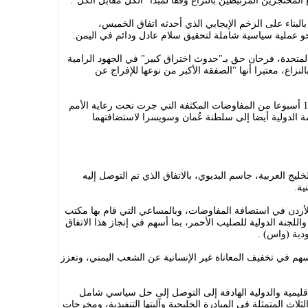
لمحتجزين المرتبطين بالنزاع وفقاً لمبدأ "الكل مقابل الكل".
لبناء على الزخم الإيجابي الذي أحدثه اتفاق الخميس،
حو عملية سياسية شاملة لتحقيق سلام عادل ودائم في اليمن.
متحدة، فرحان حق بـ"حدوث اختراق كبير" في الجهود الرامية
نزاع، معتبرا أنها "الصفقة الأكبر من نوعها للإفراج عن
وأضاف حق، أن هذا الإنجاز يأتي تتويجا لـ14 أسبوعا من المفاوضات المكثفة التي جرت تحت رعاية الأمم
 الدولية أيضا إلى سلطنة عُمان وسويسرا لاستضافتهما
يج العربية، جاسم البديوي، بالاتفاق الذي تم التوصل إليه
ية.
ا الأردن في استضافة المفاوضات، وبالمساعي التي قام بها مكتب
اللجنة الدولية للصليب الأحمر، بما أسهم في إنجاز هذا الاتفاق
ودية (واس) .
تسهم في تخفيف المعاناة غير الإنسانية عن الشعب اليمني، وتعزز
قليمية والدولية الهادفة إلى التوصل إلى حل سياسي شامل
لاث المتمثلة في المبادرة الخليجية وآليتها التنفيذية، ومخرجات