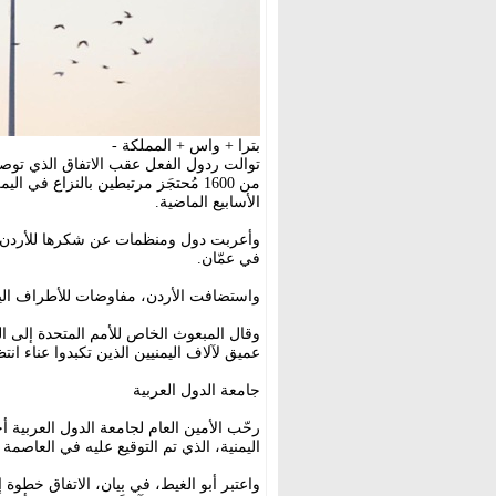
بترا + واس + المملكة -
توالت ردول الفعل عقب الاتفاق الذي توصلت
من 1600 مُحتجَز مرتبطين بالنزاع ف
الأسابيع الماضية.
وأعربت دول ومنظمات عن شكرها للأردن ل
في عمّان.
واستضافت الأردن، مفاوضات للأطراف اليمن
وقال المبعوث الخاص للأمم المتحدة إلى ا
عميق لآلاف اليمنيين الذين تكبدوا عناء انتظا
جامعة الدول العربية
رحّب الأمين العام لجامعة الدول العربية أ
اليمنية، الذي تم التوقيع عليه في العاصمة ا
واعتبر أبو الغيط، في بيان، الاتفاق خطوة 