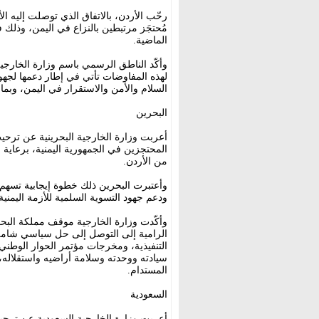
مُحتجَز مرتبطين بالنزاع في اليمن، وذلك 
الماضية.
وأكّد الناطق الرسمي باسم وزارة الخارجي
لهذه المفاوضات تأتي في إطار دعمها لجهود 
السلام والأمن والاستقرار في اليمن، وبما 
البحرين
أعربت وزارة الخارجية البحرينية عن ترحيب 
المحتجزين في الجمهورية اليمنية، برعاية 
من الأردن.
وأعتبرت البحرين ذلك خطوة إيجابية تسهم 
ودعم جهود التسوية السلمية للأزمة اليمنية
وأكّدت وزارة الخارجية موقف مملكة البحرين
الرامية إلى التوصل إلى حل سياسي شامل ودا
التنفيذية، ومخرجات مؤتمر الحوار الوطن
سيادته ووحدته وسلامة أراضيه واستقلاله، 
المستدام.
السعودية
أعربت وزارة الخارجية السعودية عن ترحيب ا