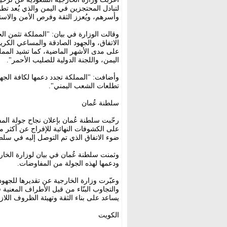
لتبادل المحتجزين في اليمن والذي يُعد تطو
وأسرهم، ويُعزز الثقة وفرص الأمن والاست
وقالت الوزارة في بيان: "المملكة تثمن ال
الاتفاق، والجهود الصادقة والمساعي الكريم
على مدى الأشهر الماضية، كما تشيد المملك
اليمن، واللجنة الدولية للصليب الأحمر".
وأضافت: "المملكة تجدد دعمها لكافة الجهود
تطلعات الشعب اليمني".
سلطنة عُمان
رحّبت سلطنة عُمان بإعلان نجاح جولة المف
ضوء الاتفاق الذي تم التوصل إليه في سلطنة ع
‏وثمنت سلطنة عُمان في بيان لوزارة الخارجي
ودعمها لهذه الجولة من المفاوضات.
وعبّرت وزارة الخارجية عن تقديرها للجهود ا
والتجاوب البنّاء من قبل الأطراف المعنية 
يساعد على بناء الثقة وتهيئة الظروف اللاز
الكويت