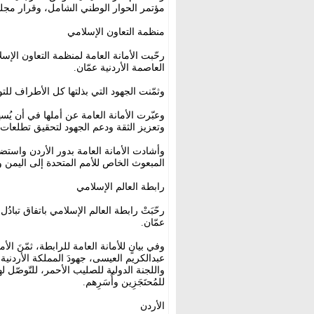
مؤتمر الحوار الوطني الشامل، وقرار مجلس الأمن رقم 2216، بما يحقق الأمن 
منظمة التعاون الإسلامي
رحّبت الأمانة العامة لمنظمة التعاون الإس
العاصمة الأردنية عمّان.
وثمّنت الجهود التي بذلتها كل الأطراف للتو
وعبّرت الأمانة العامة عن أملها في أن يُس
وتعزيز الثقة ودعم الجهود لتحقيق تطلعات
وأشادت الأمانة العامة بدور الأردن واستض
المبعوث الخاص للأمم المتحدة إلى اليمن وا
رابطة العالم الإسلامي
رحّبَتْ رابطة العالم الإسلامي باتفاق تبادُ
عمّان.
وفي بيانٍ للأمانة العامة للرابطة، ثمّنَ ا
عبدالكريم العيسى، جهودَ المملكة الأردني
واللجنة الدولية للصليب الأحمر، للتّوصّل لهذا
للمُحتَجَزِين وأُسَرِهم.
الأردن