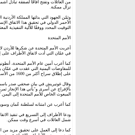
من العائلات وتفتح آفاقًا لصفقة تبادل أشمل
تزال ممكنة.
وثمّن الجهود التي بذلتها المملكة الأردنية
الأحمر الدولي في تحقيق هذا الاتفاق الإنس
التوقيت المحدد ووفقًا للآلية التنفيذية المعت
الأمم المتحدة
أعربت الأمم المتحدة عن شكرها للأردن ل
في عمّان التي أدت لاتفاق الأطراف على إطلاق سراح أكثر م
كما أعرب أمين عام الأمم المتحدة، أنطوني
للمفاوضات اليمنية التي عقدت في عمّان و
على إطلاق سراح أكثر من 1600 من الأسرى المحتجزين على خلفية النزاع.
وقال غوتيريش في بيان صحفي صدر باسمه، إن
بالإفراج عن أسرى و"يأتي هذا الإنجاز ثمرة
المبعوث الخاص للأمم المتحدة إلى اليمن."
كما أعرب عن امتنانه لسلطنة عُمان وسوي
ودعا الأطراف إلى التسريع في تنفيذ الاتفا
شمل العائلات في أسرع وقت ممكن.