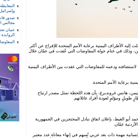
المعايطة
وإسرائيل
صدور قان
مجالس الأم
عمان تحتض
الروابدة:
المفاوضات
 إليه الأطراف اليمنية برعاية الأمم المتحدة للإفراج عن أكثر
ي اليمن، وذلك في ختام جولة المفاوضات التي عُقدت في عمّان خلال
استضافته ودعمه للمفاوضات التي عقدت بين الأطراف اليمنية
ية برعاية الأمم المتحدة.
ليمن، هانس غروندبرغ، بأن هذه اللحظة تمثل مصدر ارتياح
رٍ طويلٍ ومؤلمٍ لعودة أفراد عائلاتهم.
حمد أبو الغيط، بإعلان اتفاق تبادل المحتجزين في الجمهورية
لأردنية عمّان.
إنسانية مهمة ذات بعد عربي تُسهم في إنهاء معاناة عدد معتبر