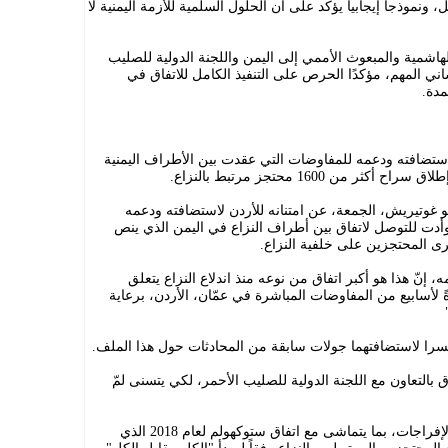
، ونموذجا إيجابيا يؤكد على أن الحلول السلمية للأزمة اليمنية لا
 الهاشمية والمبعوث الأممي إلى اليمن واللجنة الدولية للصليب
اني المهم، مؤكدًا الحرص على التنفيذ الكامل للاتفاق في
مدة.
استضافته ودعمه للمفاوضات التي عقدت بين الأطراف اليمنية
ن 1600 محتجز مرتبط بالنزاع.
و غوتيريش، الجمعة، عن امتنانه للأردن لاستضافته ودعمه
أدت للتوصل لاتفاق بين أطراف النزاع في اليمن الذي ينص
ّ هذا هو أكبر اتفاق من نوعه منذ اندلاع النزاع يتعلق
ً لأسابيع من المفاوضات المباشرة في عمّان، الأردن، برعاية
سرا لاستضافتهما جولات سابقة من المحادثات حول هذا الملف.
ق بالتعاون مع اللجنة الدولية للصليب الأحمر، لكي يتسنى لمّ
كما دعا إلى العمل على تحقيق مزيد من الإفراجات، بما يتماشى مع اتفاق ستوكهولم لعام 2018 الذي