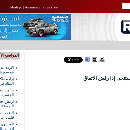
Sahafi.jo
|
Ammanxchange.com
المواضيع الأك
الأردن يد
مع سوريا
سيتنحى إذا رفض الاتفاق
إرادة ملك
الملك في
ترامب يوق
الجنسية ال
ارتفاع حص
اليمنية إلى 58 ق
الضفة.. ا
قلنديا إلى 8
العيسوي ي
للفريق ال