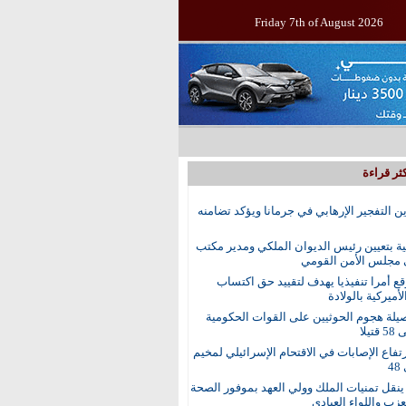
Friday 7th of August 2026
ثر قراءة
ين التفجير الإرهابي في جرمانا ويؤكد تضامنه
ية بتعيين رئيس الديوان الملكي ومدير مكتب
 مجلس الأمن القومي
ع أمرا تنفيذيا يهدف لتقييد حق اكتساب
أميركية بالولادة
يلة هجوم الحوثيين على القوات الحكومية
تيلا
رتفاع الإصابات في الاقتحام الإسرائيلي لمخيم
4
نقل تمنيات الملك وولي العهد بموفور الصحة
عزب واللواء العبادي