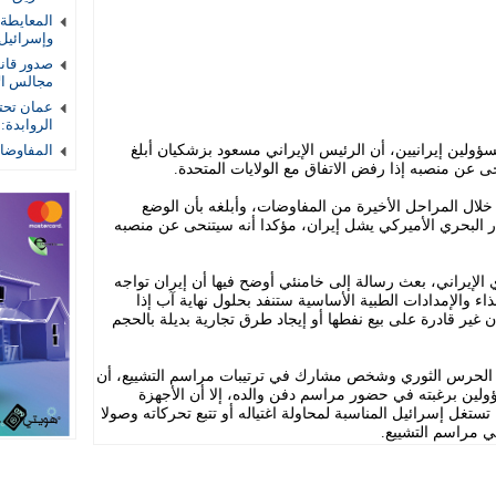
المعايطة
وإسرائيل
صدور قان
مجالس الأم
عمان تحتض
الروابدة:
ؤولين إيرانيين، أن الرئيس الإيراني مسعود بزشكيان أبلغ
المفاوضات
ى عن منصبه إذا رفض الاتفاق مع الولايات المتحدة.
لال المراحل الأخيرة من المفاوضات، وأبلغه بأن الوضع
ار البحري الأميركي يشل إيران، مؤكدا أنه سيتنحى عن منصبه
لإيراني، بعث رسالة إلى خامنئي أوضح فيها أن إيران تواجه
ء والإمدادات الطبية الأساسية ستنفد بحلول نهاية آب إذا
 غير قادرة على بيع نفطها أو إيجاد طرق تجارية بديلة بالحجم
 الحرس الثوري وشخص مشارك في ترتيبات مراسم التشييع، أن
ؤولين برغبته في حضور مراسم دفن والده، إلا أن الأجهزة
تغل إسرائيل المناسبة لمحاولة اغتياله أو تتبع تحركاته وصولا
ي مراسم التشييع.