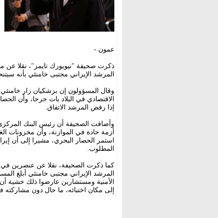
عمون -
ذكرت صحيفة "نيويورك تايمز"، نقلا عن مس
المرشد الإيراني مجتبى خامنئي بأنه سيتنح
وقال المسؤولون إن بزشكيان زار خامنئي خ
الاقتصادي في البلاد بات حرجا، وأن الحص
إذا رفض المرشد الاتفاق.
وأضافت الصحيفة أن رئيس البنك المركزي ا
أزمة حادة في الموازنة، وأن مخزونات الغذا
استمر الحصار البحري، مشيرا إلى أن إيران
المطلوب.
كما ذكرت الصحيفة، نقلا عن عنصرين في
المرشد الإيراني مجتبى خامنئي أبلغ المس
الأمنية ومستشارين عارضوا ذلك خشية أن تس
إلى مكان اختبائه، ما حال دون مشاركته ف