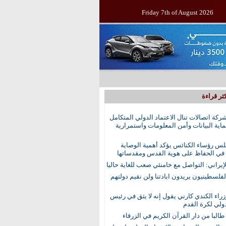
Friday 7th of August 2026
ثر قراءة
ركة اتصالات تنال الاعتماد الدولي المتكامل
اية البيانات وأمن المعلومات واستمرارية
س رؤساء الكنائس يؤكد أهمية الوصاية
 في الحفاظ على هوية القدس ومقدساتها
إيراني: التواصل مع خامنئي صعب للغاية حاليا
الفلسطينيون يريدون ابادتنا ولن نقيم دولتهم
راء الكندي كارني يقول إنه لا يثق في رئيس
دولي لكرة القدم