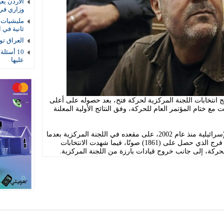
الأردن يع
وزاري في
مليشيات ا
ثانية في ا
العراق توقيف 4 عناصر أمنية بتهمة
10 أسئلة
عليها
ج انتخابات اللجنة المركزية لحركة فتح، بعد حصوله على أعلى
 مع ختام المؤتمر العام للحركة، وفق النتائج الأولية المعلنة
وحافظ البرغوثي، المعتقل في السجون الإسرائيلية منذ عام 2002، على مقعده في اللجنة المركزية بعدما
نال (1877) صوتًا، متقدمًا على اللواء ماجد فرج الذي حصل على (1861) صوتًا، فيما شهدت الانتخابات
لحركة، إلى جانب خروج قيادات بارزة من اللجنة المركزية.