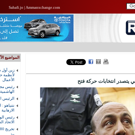
Sahafi.jo
|
Ammanxchange.com
المواضيع الأك
زين أول ش
لأنظمة حم
الأعمال
رئيس مجل
الهاشمية
الرئيس ال
نتنياهو : 
الارهابية
رئيس الوز
الاتحاد ال
تخريج 80 طالبا من دار القرآن الكريم في الزرقاء