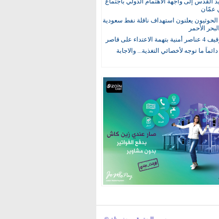
يد القدس إلى واجهة الاهتمام الدولي باجتماع
 عمّان
لحوثيون يعلنون استهداف ناقلة نفط سعودية
لبحر الأحمر
 الاعتداء على قاصر
 دائماً ما توجه لأخصائي التغذية... والاجابة