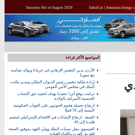
Saturday 8th of August 2026
Sahafi.jo
|
Ammanxchange.
المواضيع الأكثر قراءة
الأردن يدين التفجير الإرهابي في جرمانا ويؤكد تضامنه
مع سوريا
ي
إرادة ملكية بتعيين رئيس الديوان الملكي ومدير مكتب
الملك في مجلس الأمن القومي
ترامب يوقع أمرا تنفيذيا يهدف لتقييد حق اكتساب
الجنسية الأميركية بالولادة
ارتفاع حصيلة هجوم الحوثيين على القوات الحكومية
اليمنية إلى 58 قتيلا
الضفة.. ارتفاع الإصابات في الاقتحام الإسرائيلي لمخيم
قلنديا إلى 48
العيسوي ينقل تمنيات الملك وولي العهد بموفور الصحة
للفريق العزب واللواء العبادي