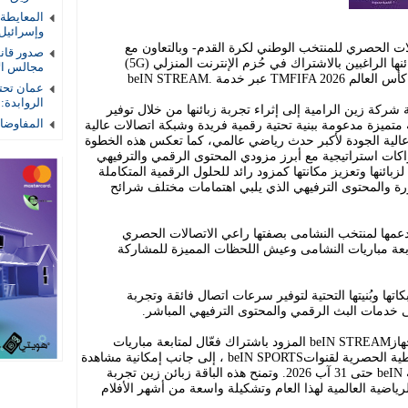
المعايطة
وإسرائيل
ت الحصري للمنتخب الوطني لكرة القدم- وبالتعاون مع
صدور قان
مجموعة beIN الإعلامية عروضاً خاصة لزبائنها الراغبين بالاشتراك في حُزم الإنترنت المنزلي (5G)
مجالس الأم
ر خدمة .beIN STREAM
عمان تحتض
الروابدة:
 شركة زين الرامية إلى إثراء تجربة زبائنها من خلال توفير
المفاوضات
ميزة مدعومة ببنية تحتية رقمية فريدة وشبكة اتصالات عالية
الية الجودة لأكبر حدث رياضي عالمي، كما تعكس هذه الخطوة
ت استراتيجية مع أبرز مزودي المحتوى الرقمي والترفيهي
 لزبائنها وتعزيز مكانتها كمزود رائد للحلول الرقمية المتكاملة
رة والمحتوى الترفيهي الذي يلبي اهتمامات مختلف شرائح
عمها لمنتخب النشامى بصفتها راعي الاتصالات الحصري
عة مباريات النشامى وعيش اللحظات المميزة للمشاركة
ها وبُنيتها التحتية لتوفير سرعات اتصال فائقة وتجربة
 خدمات البث الرقمي والمحتوى الترفيهي المباشر.
وسيتمكّن المشتركون من الحصول على جهازbeIN STREAM المزود باشتراك فعّال لمتابعة مباريات
بطولة كأس العالم TMFIFA 2026عبر التغطية الحصرية لقنواتbeIN SPORTS ، إلى جانب إمكانية مشاهدة
21 قناة رياضية وترفيهية مختارة من شبكة beIN حتى 31 آب 2026. وتمنح هذه الباقة زبائن زين تجربة
ياضية العالمية لهذا العام وتشكيلة واسعة من أشهر الأفلام