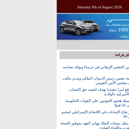
Saturday 8th of August 2026
ثر قراءة
ين التفجير الإرهابي في جرمانا ويؤكد تضامنه
ية بتعيين رئيس الديوان الملكي ومدير مكتب
 مجلس الأمن القومي
ع أمرا تنفيذيا يهدف لتقييد حق اكتساب
أميركية بالولادة
يلة هجوم الحوثيين على القوات الحكومية
تيلا
رتفاع الإصابات في الاقتحام الإسرائيلي لمخيم
4
نقل تمنيات الملك وولي العهد بموفور الصحة
عزب واللواء العبادي