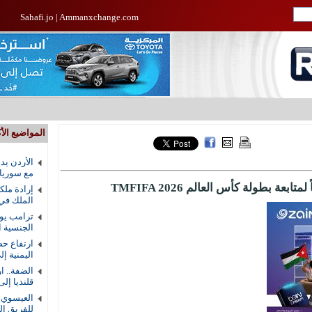
Sahafi.jo
|
Ammanxchange.com
المواضيع الأك
الأردن يد
مع سوريا
إرادة ملك
الملك في
ترامب يوق
الجنسية ال
ارتفاع حص
اليمنية إلى 58 ق
الضفة.. ا
قلنديا إلى 8
العيسوي ي
للفريق ال