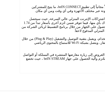
كما يشمل اشتراك beIN STREAM وصولاً مجانياً إلى تطبيقbeIN CONNECT، ما يتيح للمشتركين
ونة عبر مختلف الأجهزة وفي أي وقت ومن أي مكان.
اشتراكات الإنترنت المنزلي عالي السرعة، حيث سيحصل
المشتركون على الخدمة مجاناً عند الاشتراك بأي منها، فيما تتوفر ضمن حُزم أخرى بأسعار تبدأ من 1.74
الحصول على الجهاز من خلال برنامج التقسيط لزبائن الشركة من
منزلي المدفوع لاحقاً.
ويتميز جهاز beIN STREAM بسهولة الاستخدام، ويعمل بتقنية التوصيل والتشغيل (Plug & Play) من خلال
توصيله مباشرة بمنفذ HDMI في جهاز التلفاز، ويتصل بشبكة Wi-Fi للاستماع بالمحتوى الرياضي
 العروض إلى زيارة معارضها المنتشرة في المملكة أو التواصل
عبر قنواتها الرقمية للاطلاع على تفاصيل الحُزم وآلية الحصول على جهاز beIN STREAM ، حيث تخضع