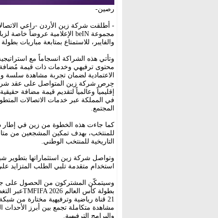
رصين-
- أطلقت شركة زين الأردن -راعي الاتصالا
والفايبر، للاستمتاع بمتابعة مباريات بطولة كأس العالم TMFIFA 2026 عب
وتأتي هذه الشراكة انسجاماً مع استراتيجية
محتوى ترفيهي وخدمات ذات قيمة مُضافة مت
الاعتمادية لضمان تجربة مشاهدة سلسة وع
حِرص شركة زين المتواصل على عقد شراكا
إقليمياً وعالمياً لتقديم قيمة مضافة حقيقية
في المملكة عبر خدمات الاتصالات المتطو
المجتمع.
كما جاءت هذه الخطوة من زين في إطار د
للمنتخب، بهدف تمكين المشجعين من متاب
التاريخية للمنتخب الوطني.
وتواصل شركة زين استثماراتها بتطوير شبكات
استخدام متقدمة تلبي الطلب المتزايد على
مشاهدة متكاملة تجمع بين أبرز الأحداث الر
والبرامج الترفيهية.