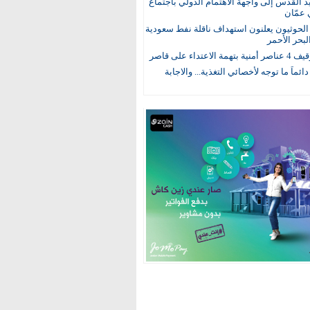
يد القدس إلى واجهة الاهتمام الدولي باجتماع
 عمّان
لحوثيون يعلنون استهداف ناقلة نفط سعودية
لبحر الأحمر
 الاعتداء على قاصر
 دائماً ما توجه لأخصائي التغذية... والاجابة