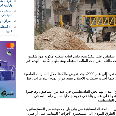
الأردن يع
وزاري في
مليشيات ا
ثانية في ا
العراق توقيف 4 عناصر أمنية بتهمة
10 أسئلة
عليها
 شقيقين على تنفيذ هدم ذاتي لبناية سكنية مكونة من شقتين
 طائلة الغرامات المالية الباهظة وتحميلهما تكاليف الهدم في
وقالت محافظة القدس في بيان، إن البناية تعود إلى عام 2000، وقد تعرض مالكاها خلال السنوات الماضية
 فيما أجلت سلطات الاحتلال تنفيذ قرار الهدم عدة مرات، قبل
اعتداءاتهم بحق الفلسطينيين في عدد من المناطق، وهاجموا
وا على عمال بناء في قرية جلجليا شمال رام الله، في
الفلسطينية.
في السلطة الفلسطينية في بيان بأن مجموعة من المستوطنين،
الطرق المؤدي إلى مستعمرة "أفرات" المقامة على أراضي