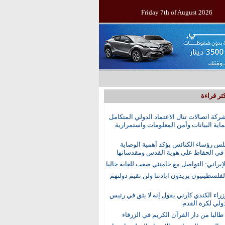
Friday 7th of August 2026
ثر قراءة
ركة اتصالات تنال الاعتماد الدولي المتكامل
اية البيانات وأمن المعلومات واستمرارية
س رؤساء الكنائس يؤكد أهمية الوصاية
 في الحفاظ على هوية القدس ومقدساتها
إيراني: التواصل مع خامنئي صعب للغاية حاليا
الفلسطينيون يريدون ابادتنا ولن نقيم دولتهم
راء الكندي كارني يقول إنه لا يثق في رئيس
دولي لكرة القدم