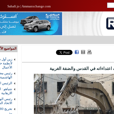
Sahafi.jo
|
Ammanxchange.com
المواضيع الأك
زين أول ش
لأنظمة حم
الأعمال
 اعتداءاته في القدس والضفة الغربية
رئيس مجل
الهاشمية
الرئيس ال
نتنياهو : 
الارهابية
رئيس الوز
الاتحاد ال
تخريج 80 طالبا من دار القرآن الكريم في الزرقاء