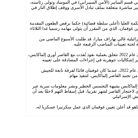
 قسم السايبر (الأمن السيبراني) في الموساد وتولى رئاسته،
ير مباشرة متعلقة بملف تبادل الأسرى ووقف إطلاق النار في
مة العليا (أعلى سلطة قضائية) حكما برفض الطعون المقدمة
غوفمان، الذي من المقرر أن يتولى مهامه رسميا غدا الثلاثاء.
ائيلية غالي بهاراف ميارا، قد طلبت الأسبوع الماضي من
لجنة تعيينات المناصب الرفيعة عليه.
واعتبرت ميارا أن قضية تورط فيها غوفمان عام 2022 تتعلق بعملية نفوذ نُفذت مع القاصر أوري إلماكايس،
ثير إشكاليات جوهرية في إجراءات المصادقة على تعيينه.
وحسب القناة 15 العبرية، تعود القضية إلى عام 2022، عندما كان غوفمان قائدًا لفرقة تابعة للجيش
 تجنيد القاصر إلماكايس، لتنفيذ مهام.
اك) إلماكايس بشبهة التجسس الخطير ونشر معلومات سرية عبر
 لاحتجاز القاصر لشهر تقريبا، قبل إسقاط التهم لاحقًا بعد أن
يش الإسرائيلي.
نياهو قد أعلن تعيين غوفمان الذي عمل سكرتيرا عسكريا له،