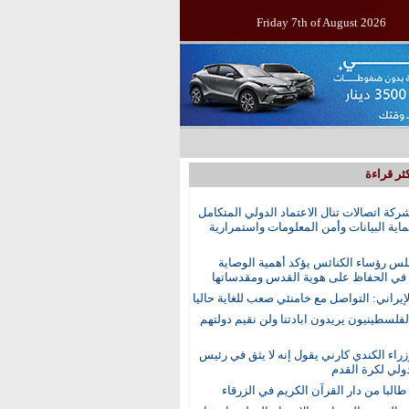
Friday 7th of August 2026
ثر قراءة
ركة اتصالات تنال الاعتماد الدولي المتكامل
اية البيانات وأمن المعلومات واستمرارية
س رؤساء الكنائس يؤكد أهمية الوصاية
 في الحفاظ على هوية القدس ومقدساتها
إيراني: التواصل مع خامنئي صعب للغاية حاليا
الفلسطينيون يريدون ابادتنا ولن نقيم دولتهم
راء الكندي كارني يقول إنه لا يثق في رئيس
دولي لكرة القدم