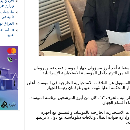
الأردن يع
وزاري في
مليشيات ا
ثانية في ا
العراق توقيف 4 عناصر أمنية بتهمة
10 أسئلة
عليها
الاثنين، عن استقالة أحد أبرز مسؤولي جهاز الموساد عقب تعيين رومان
 من التوتر داخل المؤسسة الاستخبارية الإسرائيلية.
المسؤول عن العلاقات الاستخبارية الخارجية في الموساد، أعلن
ر المحكمة العليا تثبيت تعيين غوفمان رئيسا للجهاز.
 إليه بالحرف "د"، كان من أبرز المرشحين لرئاسة الموساد،
 أقسام الجهاز.
قات الاستخبارية الخارجية بالموساد، والتنسيق مع أجهزة
إدارة قنوات اتصال وعلاقات دبلوماسية مع دول لا تربطها
ه.