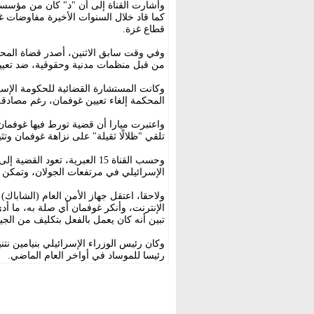
وأشارت القناة إلى أن "د" كان من مؤسسي
كما قاد خلال السنوات الأخيرة مفاوضات غ
قطاع غزة.
وفي وقت سابق الاثنين، أصدر قضاة المحك
من قبل منظمات مدنية وحقوقية، ضد تعيين 
وكانت المستشارة القضائية للحكومة الإسر
المحكمة إلغاء تعيين غوفمان، رغم مصادقة 
تلقي "ظلالًا ثقيلة" على نزاهة غوفمان وت
الإسرائيلي في مرتفعات الجولان، وتمكن من
ولاحقا، اعتقل جهاز الأمن العام (الشاب
الإنترنت، وأنكر غوفمان أي صلة به، ما أدى
تبين أنه كان يعمل بالفعل بتكليف من الج
وكان رئيس الوزراء الإسرائيلي بنيامين نت
رئيسا للموساد في أواخر العام الماضي.