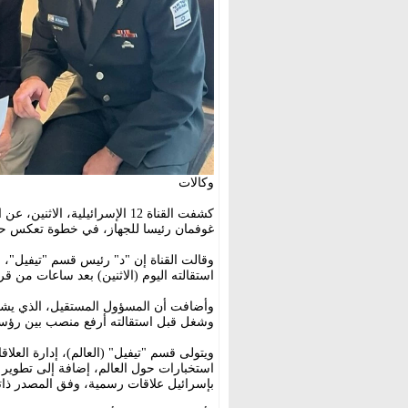
وكالات
كشفت القناة 12 الإسرائيلية، 
غوفمان رئيسا للجهاز، في خطوة تعكس حالة
وقالت القناة إن "د" رئيس قسم "تيفيل"، 
استقالته اليوم (الاثنين) بعد ساعات من قرا
وأضافت أن المسؤول المستقيل، الذي يشار
وشغل قبل استقالته أرفع منصب بين رؤساء
ويتولى قسم "تيفيل" (العالم)، إدارة العلا
استخبارات حول العالم، إضافة إلى تطوير و
بإسرائيل علاقات رسمية، وفق المصدر ذات