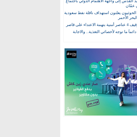
يد القدس إلى واجهة الاهتمام الدولي باجتماع
 عمّان
لحوثيون يعلنون استهداف ناقلة نفط سعودية
لبحر الأحمر
 الاعتداء على قاصر
 دائماً ما توجه لأخصائي التغذية... والاجابة