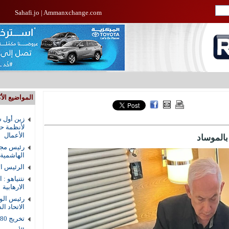
Sahafi.jo
|
Ammanxchange.com
المواضيع الأك
زين أول ش
لأنظمة حم
الأعمال
بالموساد
رئيس مجل
الهاشمية
الرئيس ال
نتنياهو : 
الارهابية
رئيس الوز
الاتحاد ال
تخريج 80 طالبا من دار القرآن الكريم في الزرقاء