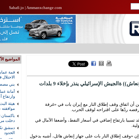
Sahafi.jo
|
Ammanxchange.com
المواضيع الأك
قمة عمان
الاحتلال 
هدنة الشرق الأوسط في ((غرفة الإنعاش)) ةالجيش الإسرائيلي ينذر بإخلاء 9 بلدات
بني مصطف
أمانة عما
وارتفاع أ
هيئة البث
نين أن اتفاق وقف إطلاق النار مع إيران بات في «غرفة
موافقته ع
رفضه ردّها على اقتراحه لوقف الحرب.
باكستان:
 تسببا بارتفاع إضافي في أسعار النفط، وأضعفا الآمال في
دخلت مرحل
لية.
دمشق تكش
الحدود
إن «وقف إطلاق النار بات على جهاز إنعاش هائل، أشبه بدخول