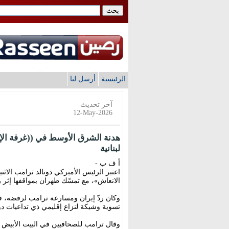
الرئيسية
أرسل لنا
آخر تحديث
12-May-2026
لبنانية
أ ف ب -
اعتبر الرئيس الأميركي دونالد ترامب الاث
الانعاش»، مع تمسّك طهران بمواقفها إثر 
وكان ردّ إيران ومسارعة ترامب لرفضه، قد
تسوية وشيكة لنزاع إقليمي ذي تداعيات دو
وقال ترامب للصحافيين في البيت الأبيض 