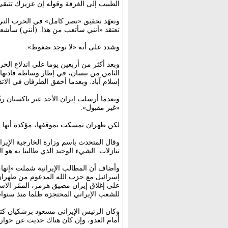
الطبيب إلى الغرفة وقوله إن عزيزك تتبقى
تعتقد «أنني سأتعب من هذا. (أنني) سأشع
وشدد على أنه «لا توجد ضغوط».
وبعد أكثر من أربعين يوما على اندلاع الح
الثامن من نيسان، في إطار وساطة قادتها
إسلام آباد. وبعدما أخفق الطرفان في الات
وبعدما أرسلت إيران الأحد عبر باكستان رد
«غير مقبول».
لكن طهران تمسكت بموقفها، مؤكدة أنها 
وقال المتحدث باسم وزارة الخارجية الإير
تنازلات. الشيء الوحيد الذي طالبنا به هو 
وأضاف أن المطالب الإيرانية شملت «إنهاء
إسرائيل مع حزب الله المدعوم من طهران،
على إغلاق إيران مضيق هرمز، الممّر الاستر
للشعب الإيراني المحتجزة ظلما منذ سنوات 
وكان الرئيس الإيراني مسعود بزشكيان كتب
أمام العدو، وإن كان هناك حديث عن حوار أ