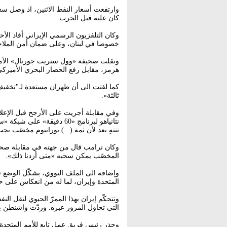
كان عليه قبل الحرب.
وكان التلفزيون الرسمي الإيراني أفاد الأحد
خصوصا في لبنان، وعلى ضمان أمن الملاحة
ونقلت صحيفة «وول ستريت جورنال» الأمير
هرمز، مقابل رفع الحصار البحري الأميركي
كما لفتت الى أن طهران مستعدة لـ"تخفيف»
ثالثة».
وفي مقابلة أجريت على الأرجح قبل الإعلان 
نتانياهو لبرنامج «60 دقيقة
تنتهِ بعد لأن ثمة (...) يورانيوم مخصّب ي
وكان ترامب قال من جهته في مقابلة صحاف
المخصّب يمكن سحبه «متى أردنا ذلك».
وإضافة الى الملف النووي، يشكّل الوضع ف
المتحدة وإيران، لما له من انعكاس على ح
وتتحكّم إيران بهذا الممرّ الحيوي لنقل ا
التي تحاول المرور عبره. وردّت واشنطن ب
وحذر رئيس فريق عمل تابع للأمم المتحدة 