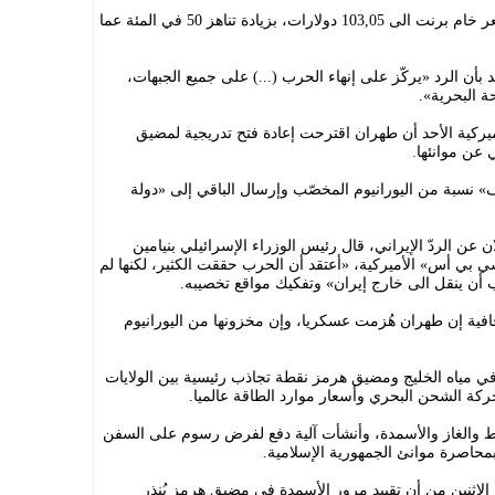
وارتفعت أسعار النفط الاثنين، اذ وصل سعر خام برنت الى 103,05 دولارات، بزيادة تناهز 50 في المئة عما
 بأن الرد «يركّز على إنهاء الحرب (...) على جميع الجبهات،
 البحرية».
كية الأحد أن طهران اقترحت إعادة فتح تدريجية لمضيق
 عن موانئها.
 نسبة من اليورانيوم المخصّب وإرسال الباقي إلى «دولة
عن الردّ الإيراني، قال رئيس الوزراء الإسرائيلي بنيامين
» على شبكة «سي بي أس» الأميركية، «أعتقد أن الحرب حققت الكثير، لكنها لم
جب أن ينقل الى خارج إيران» وتفكيك مواقع تخصيبه.
ية إن طهران هُزمت عسكريا، وإن مخزونها من اليورانيوم
ي مياه الخليج ومضيق هرمز نقطة تجاذب رئيسية بين الولايات
ركة الشحن البحري وأسعار موارد الطاقة عالميا.
لنفط والغاز والأسمدة، وأنشأت آلية دفع لفرض رسوم على السفن
محاصرة موانئ الجمهورية الإسلامية.
الاثنين من أن تقييد مرور الأسمدة في مضيق هرمز يُنذر