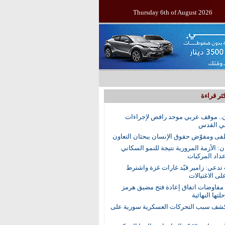
Thursday 6th of August 2026
ثر قراءة
.. موقف عربي موحد رافض لإجراءات
في القدس
ى ومفوّض حقوق الإنسان يبحثان التعاون
ن: الأزمة المرورية نتيجة للنمو السكاني
عداد المركبات
 تدعي: زامير قيّد غارات غزة واشترط
لى الاغتيالات
 مفاوضات اتفاق إعادة فتح مضيق هرمز
تها النهائية
ف سبب التحركات العسكرية سورية على