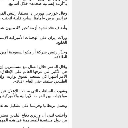
بـ"أزمة إنسانية ضخمة» خلال أسابيع.
وقال خورخي موريرا دا سيلفا، رئيس الفري
فرانس برس «أمامنا أسابيع قليلة لتجنب م
وأضاف «قد نشهد أزمة تُجبر 45 مليون شخص إضافي على مواجهة المجاعة».
وردّت إيران على الهجمات الأميركية الإسر
الخليج.
وحذّر رئيس شركة أرامكو السعودية أمين 
الطاقة».
وقال الناصر خلال اتصال مع مستثمرين إن 
هي الأكبر التي عرفها العالم على الإطلا
الأمر أشهرا كي يستعيد السوق توازنه، وإذ
الطبيعي ستمتد حتى العام 2027».
وشهدت الساعات التي سبقت الإعلان عن تس
مواجهات بين القوات الإيرانية والأميركي
وتعمل بريطانيا وفرنسا على تشكيل تحالف 
وأعلنت لندن أن وزيري دفاع البلدين سيترأسا
من دول مستعدة للمساهمة في هذه المهم