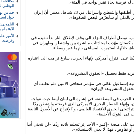
 له فرصة نجاة تقدر بواحد في المئة».
الوطني لتأ
وتعهّد تحقيق «نصر كامل» في الحرب التي أطلقتها واشنطن وإسرائيل في 28 شباط، معتبرا أنّ إيران
حماس تهد
ر بالملل أو سأتعرّض لبعض الضغوط».
حول استمر
التلهوني
الاهتمام ب
الأمير عل
رب، توصل أطراف النزاع الى وقف لإطلاق النار بدأ تنفيذه في
وفرضت عل
 باكستان مهّدت لمحادثات مباشرة بين واشنطن وطهران في
فاق خلالها، استمرت المساعي بينهما عبر وسطاء.
ّها على اقتراح أميركي لإنهاء الحرب، سارع ترامب الى اعتباره
تريد فقط تحصيل «الحقوق المشروعة».
انية إسماعيل بقائي في مؤتمر صحافي الاثنين «لم نطلب أي
الحقوق المشروعة لإيران».
 الحرب في المنطقة»، في إشارة الى لبنان أيضا حيث تتواجه
 وإنهاء الحصار البحري الأميركي الذي فرضته واشنطن ردّا
اتيجي الحيوي للاقتصاد العالمي، و"الإفراج عن الأصول التابعة
في البنوك الأجنبية».
 على منصة «إكس» الأحد إثر تسليم بلاده ردّها «لن ننحني أبدا
و تفاوض، فهذا لا يعني الاستسلام».