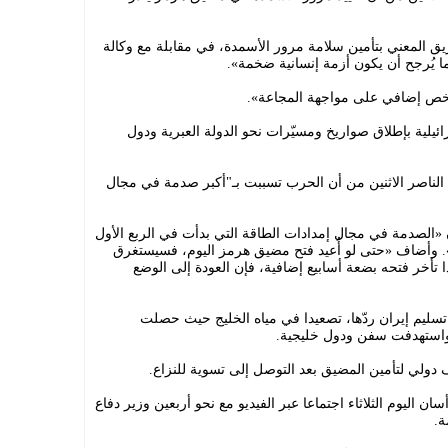
ق المعني بتأمين سلامة مرور الأسمدة، في مقابلة مع وكالة
ا يُرجح أن يكون أزمة إنسانية ضخمة».
ائيلية بإطلاق صواريخ ومسيّرات نحو الدولة العبرية ودول
الناصر الاثنين من أن الحرب تسببت بـ"أكبر صدمة في مجال
«الصدمة في مجال إمدادات الطاقة التي بدأت في الربع الأول
ق». وأضاف «حتى لو أُعيد فتح مضيق هرمز اليوم، فسيستغرق
ا تأخر فتحه بضعة أسابيع إضافية، فإن العودة إلى الوضع
ليم إيران ردّها، تصعيدا في مياه الخليج حيث حصلت
ة واستهدفت سفن ودول خليجية.
دولي لتأمين المضيق بعد التوصل إلى تسوية للنزاع.
ن اليوم الثلاثاء اجتماعا عبر الفيديو مع نحو أربعين وزير دفاع
ة.