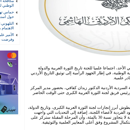
الوطني لتأ
حماس تهد
حول استمر
التلهوني
الاهتمام ب
الأمير عل
وفرضت عل
لأحد، اجتماعا علميا للجنة تاريخ الثورة العربية والدولة
لوطنية، في إطار الجهود الرامية إلى توثيق التاريخ الأردني
در علمية.
ة السردية الأردنية الدكتور زيدان كفافي، بحضور مدير المركز
ورئيس فريق لجنة الثورة العربية الكبرى حتى الوقت الحاضر
وش أبرز إنجازات لجنة الثورة العربية الكبرى، وتاريخ الدولة،
 الفردية لأعضاء اللجنة، إضافة إلى التحديات التي واجهت
أعمالها، مؤكدا أن ما تبقى من أعمال اللجنة لا يتجاوز نسبة 30 بالمئة، وأن المرحلة المقبلة ستركز على
ستكمال المشروع وفق أعلى المعايير العلمية والتوثيقية.