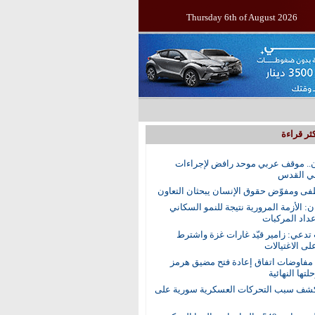
Thursday 6th of August 2026
ثر قراءة
.. موقف عربي موحد رافض لإجراءات
في القدس
ى ومفوّض حقوق الإنسان يبحثان التعاون
ن: الأزمة المرورية نتيجة للنمو السكاني
عداد المركبات
 تدعي: زامير قيّد غارات غزة واشترط
لى الاغتيالات
 مفاوضات اتفاق إعادة فتح مضيق هرمز
تها النهائية
ف سبب التحركات العسكرية سورية على