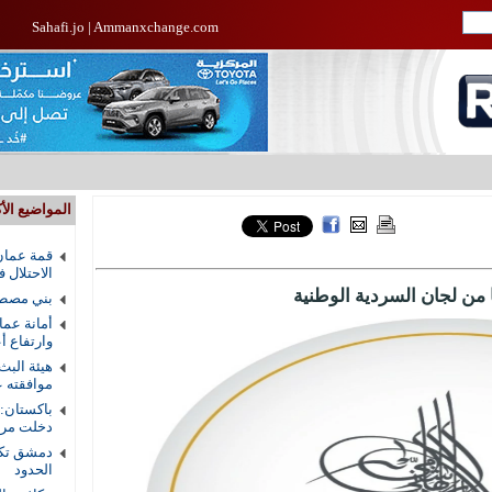
Sahafi.jo
|
Ammanxchange.com
المواضيع الأك
قمة عمان
الاحتلال 
 من لجان السردية الوطنية
بني مصطف
أمانة عما
وارتفاع أ
هيئة البث
موافقته ع
باكستان:
دخلت مرحل
دمشق تكش
الحدود