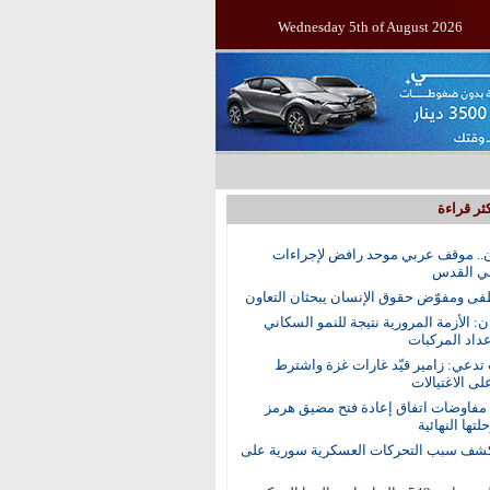
Wednesday 5th of August 2026
ثر قراءة
.. موقف عربي موحد رافض لإجراءات
في القدس
ى ومفوّض حقوق الإنسان يبحثان التعاون
ن: الأزمة المرورية نتيجة للنمو السكاني
عداد المركبات
 تدعي: زامير قيّد غارات غزة واشترط
لى الاغتيالات
 مفاوضات اتفاق إعادة فتح مضيق هرمز
تها النهائية
ف سبب التحركات العسكرية سورية على