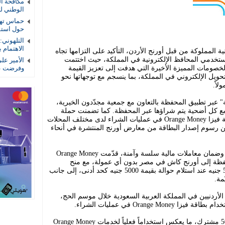
الوطني لتأ
حماس تهد
حول استمر
التلهوني
الاهتمام ب
فظة الإلكترونية المملوكة من قبل أورنج الأردن، التأكيد على التزامها تجاه
ن يشكلون أكثر من 50% من مستخدمي المحافظ الإلكترونية في المملكة، حيث اختتمت
الأمير عل
صومات المميزة الأخيرة التي هدفت إلى تعزيز القيمة
وفرضت عل
التحويل الإلكتروني في المملكة، بما ينسجم مع توجهاتها نحو
اً.
بر تطبيق المحفظة بالتعاون مع جمعية مجدّدون الخيرية،
فير طرد غذائي بقيمة 20 دينار مع كل أضحية يتم شراؤها عبر المحفظة. كما تضمنت حملة
استرداد نقدي بنسبة 10% عند الدفع ببطاقة فيزا Orange Money في عمليات الشراء لدى مختلف المحلات
من رسوم إصدار البطاقة من معارض أورنج المنتشرة في أنحاء
وفي إطار تعزيز خدمات التحويلات المالية وضمان معاملات مالية سلسة وآمنة، قدّمت Orange Money
فظة إلى أورنج كاش في مصر بدون أي عمولة، مع منح
المستفيد في مصر مكافأة مالية بقيمة 500 جنيه عند استلام حوالة بقيمة 5000 جنيه كحد أدنى، إلى جانب
مة.
الأردنيين في المملكة العربية السعودية خلال موسم الحج،
وقد استفاد من هذه العروض أكثر من 5000 مشترك، ما يعكس استخداماً فعلياً لخدمات Orange Money