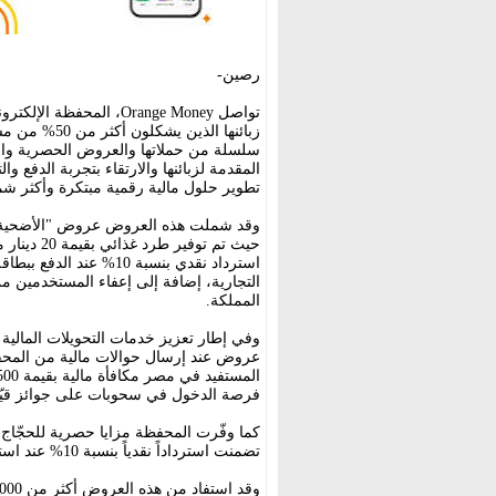
رصين-
تواصل Orange Money، المح
زبائنها الذي
سلسلة من حملاتها والعروض الحصرية والخ
المقدمة لزبائنها والارتقاء بتجربة الدفع و
تطوير حلول مالية رقمية مبتكرة وأكثر شمول
وقد شملت هذه العروض عروض "الأضحية" ع
حيث تم تو
التجارية، إضافة إلى إعفاء المستخدمين 
المملكة.
عروض عند إرسال حوالات مالية من المح
فرصة الدخول في سحوبات على جوائز قيّ
كما وفّرت المحفظة مزايا حصرية للحجّاج 
تضمنت استرداداً نقدياً بنسبة 10% عند استخدام بطاقة فيزا Orange Money في عمليات الشراء.