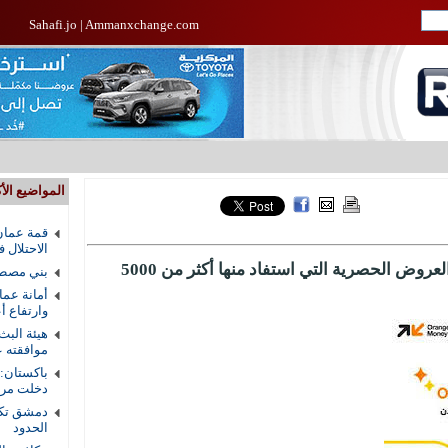
Sahafi.jo
|
Ammanxchange.com
المواضيع الأك
قمة عمان
الاحتلال 
Orange Moneyتختتم سلسلة من العروض الحصرية التي استفاد منها أكثر من 5000
بني مصطف
أمانة عما
وارتفاع أ
هيئة البث
موافقته ع
باكستان:
دخلت مرحل
دمشق تكش
الحدود