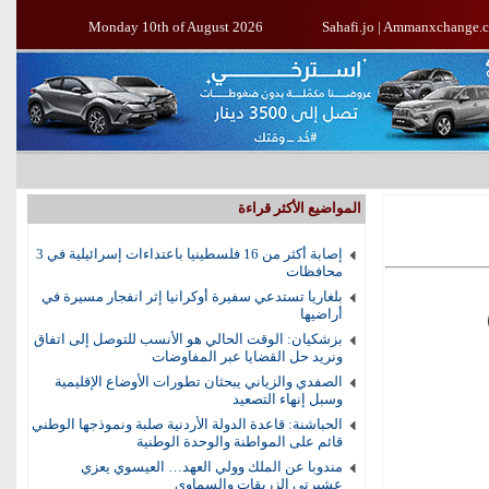
Monday 10th of August 2026
Sahafi.jo
|
Ammanxchange.
المواضيع الأكثر قراءة
إصابة أكثر من 16 فلسطينيا باعتداءات إسرائيلية في 3
محافظات
بلغاريا تستدعي سفيرة أوكرانيا إثر انفجار مسيرة في
أراضيها
بزشكيان: الوقت الحالي هو الأنسب للتوصل إلى اتفاق
ونريد حل القضايا عبر المفاوضات
الصفدي والزياني يبحثان تطورات الأوضاع الإقليمية
وسبل إنهاء التصعيد
الحباشنة: قاعدة الدولة الأردنية صلبة ونموذجها الوطني
قائم على المواطنة والوحدة الوطنية
مندوبا عن الملك وولي العهد… العيسوي يعزي
عشيرتي الزريقات والسماوي