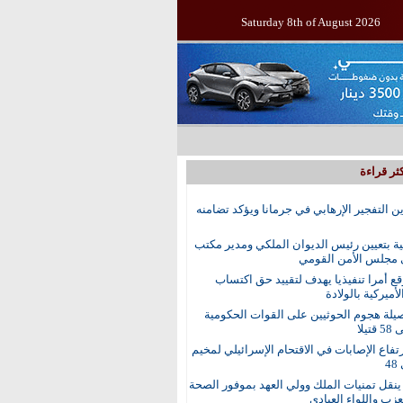
Saturday 8th of August 2026
ثر قراءة
ين التفجير الإرهابي في جرمانا ويؤكد تضامنه
ية بتعيين رئيس الديوان الملكي ومدير مكتب
 مجلس الأمن القومي
ع أمرا تنفيذيا يهدف لتقييد حق اكتساب
أميركية بالولادة
يلة هجوم الحوثيين على القوات الحكومية
تيلا
رتفاع الإصابات في الاقتحام الإسرائيلي لمخيم
4
نقل تمنيات الملك وولي العهد بموفور الصحة
عزب واللواء العبادي