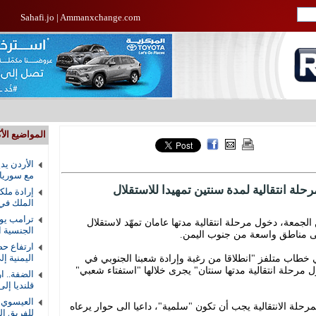
Sahafi.jo
|
Ammanxchange.com
المواضيع الأك
الأردن يد
مع سوريا
حلة انتقالية لمدة سنتين تمهيدا للاستقلال
إرادة ملك
الملك في
ترامب يوق
لجمعة، دخول مرحلة انتقالية مدتها عامان تمهّد لاستقلال
الجنسية ال
ى مناطق واسعة من جنوب اليمن.
ارتفاع حص
طاب متلفز "انطلاقا من رغبة وإرادة شعبنا الجنوبي في
اليمنية إلى 58 ق
ل مرحلة انتقالية مدتها سنتان" يجرى خلالها "استفتاء شعبي"
الضفة.. ا
قلنديا إلى 8
العيسوي ي
رحلة الانتقالية يجب أن تكون "سلمية"، داعيا الى حوار يرعاه
للفريق ال