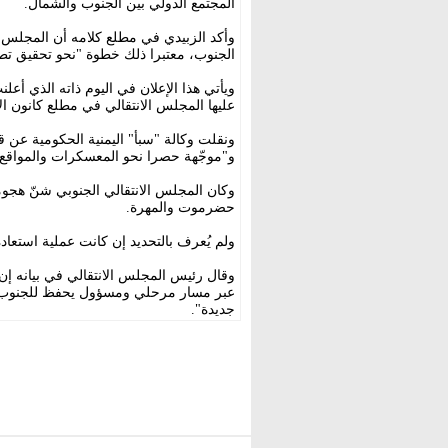
المجتمع الدولي بين الجنوب والشمال.
وأكد الزبيدي في مطلع كلامه أن المجلس ال
الجنوب، معتبرا ذلك خطوة "نحو تحقيق تطل
ويأتي هذا الإعلان في اليوم ذاته الذي أعل
عليها المجلس الانتقالي في مطلع كانون ال
ونقلت وكالة "سبأ" اليمنية الحكومية عن ق
و"موجّهة حصرا نحو المعسكرات والمواقع 
وكان المجلس الانتقالي الجنوبي شنّ هج
حضرموت والمهرة.
ولم يُعرف بالتحديد إن كانت عملية استعادة
وقال رئيس المجلس الانتقالي في بيانه إ
عبر مسار مرحلي ومسؤول يحفظ للجنوب ح
جديدة".