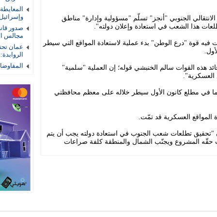
المعايطة
وإسرائيل
انتقالي الجنوبي "أنجز" تسلّم "مسؤولية وإدارة" مناطق
عات هذا الشعب في استعادة وإعلان دولته".
صدور قان
مجالس الأم
نت فيه قوة "درع الوطن" بدء عملية لاستعادة المواقع التي سيطر
عمان تحتض
أول.
الروابدة:
المفاوضات
ائد هذه القوات سالم الخنبشي قوله؛ إن العملية "سلمية"
العسكرية".
وما في مطلع كانون الأول سيطر خلاله على معظم محافظتي
 المواقع العسكرية قد تمّت.
ن "تحقيق تطلعات شعب الجنوب في استعادة دولته يجب أن يتم
قّه المشروع ويجنّب الشمال والمنطقة كلفة صراعات