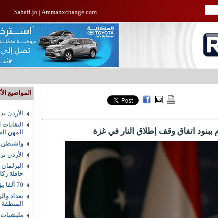
Sahafi.jo
|
Ammanxchange.com
المواضيع الأك
الأردن يد
النقابات 
ببنود اتفاق وقف إطلاق النار في غزة
المهن الط
واشنطن ت
الأردن ترجيح 
البرلمان 
حافلة رك
70 ألفا يؤدون صلاة الجمعة في المسجد الأقصى
بغداد وال
المنطقة
مليشيات 