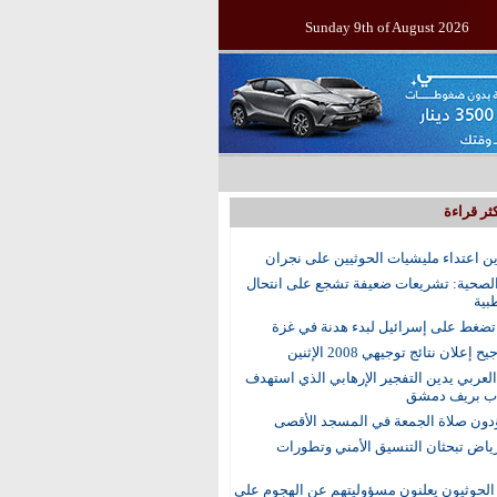
Sunday 9th of August 2026
ثر قراءة
ين اعتداء مليشيات الحوثيين على نجران
الصحية: تشريعات ضعيفة تشجع على انتحال
بية
ضغط على إسرائيل لبدء هدنة في غزة
إعلان نتائج توجيهي 2008 الإثنين
العربي يدين التفجير الإرهابي الذي استهدف
اب بريف دمشق
رياض تبحثان التنسيق الأمني وتطورات
الحوثيون يعلنون مسؤوليتهم عن الهجوم على