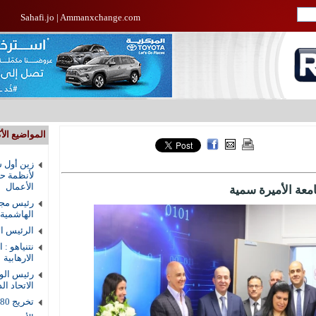
Sahafi.jo
|
Ammanxchange.com
المواضيع الأك
زين أول ش
لأنظمة حم
الأعمال
امعة الأميرة سمية
رئيس مجل
الهاشمية
الرئيس ال
نتنياهو : 
الارهابية
رئيس الوز
الاتحاد ال
تخريج 80 طالبا من دار القرآن الكريم في الزرقاء