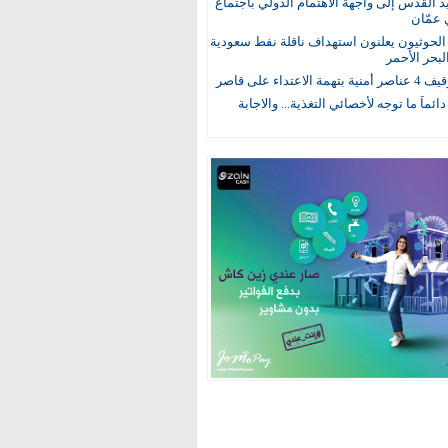
يد القدس إلى واجهة الاهتمام الدولي باجتماع
 عمّان
لحوثيون يعلنون استهداف ناقلة نفط سعودية
لبحر الأحمر
 الاعتداء على قاصر
 دائماً ما توجه لأخصائي التغذية... والاجابة