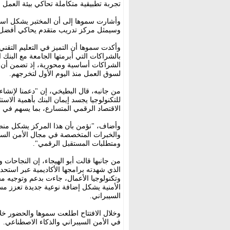
تجربة تطبيقية متكاملة تحاكي بيئة العمل ا
وأشارت سموها إلى أن المختبر يشكل استثما
وسيمثل مركز تدريب متقدم يحاكي أفضل الم
وأكدت سموها أن التميز في التعليم التقن
بالشراكات التي أبرمتها الجامعة مع البن
الشراكات أساسية ومحورية، إذ تضمن أن يب
لسوق العمل منذ اليوم الأول لتخرجهم.
من جانبه، قال البطيخي، إن "دعمنا لإنشا
للتكنولوجيا يجسد إيمان البنك بأهمية الاست
الاقتصاد الرقمي المتسارع، بما يسهم في بنا
وأضاف، "نؤمن بأن هذا المركز يشكل منصة 
والخبرات المتخصصة في مجال الأمن السي
ومتطلبات المستقبل الرقمي".
من جانبها قالت أبو الهيجاء، إن النجاحات
الذي شهدته برامجها الأكاديمية عبر است
وتكنولوجيا الأعمال، جاءت بدعم وتوجيه م
الأمنية يشكل إضافة نوعية جديدة تعزز مسير
السيبراني.
وخلال الافتتاح اطلعت سموها والحضور خ
في الأمن السيبراني والذكاء الاصطناعي.