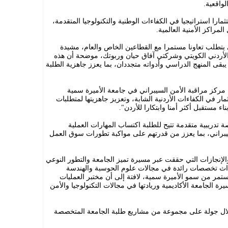
لواقعية.
را استراتيجيا في الكفاءات الوطنية والتكنولوجيا المتقدمة،
راكز الأمنية العالمية.
ي يتطلب تعاونا مستمرا مع القطاعين الخاص والعام، مشيدة
ك الأردني الكويتي وشركتي آفاق حيان وربوتك، موضحة أن هذه
قى المنهج الدراسي وأدواته متجددان، بما يعزز جاهزية الطلبة
ء مركز مراقبة الأمن السيبراني في جامعة الأميرة سمية
ثمار في الكفاءات الأردنية الشابة، وتعزيز جاهزيتها لمتطلبات
ء مستقبل أكثر أمنا وابتكارا للأردن".
تدريبية متقدمة تتيح للطلبة اكتساب المهارات العملية
براني، بما يعزز من قدرتهم على مواكبة تطورات سوق العمل
 والإنجازات التي حققت عبر مسيرة تميز الجامعة والتطور النوعي
حداث تخصصات رائدة في مجالات علوم الحوسبة والهندسة
ستمر من سمو الأميرة سمية، لافتة إلى أن مختبر العمليات
ة الجامعة الأكاديمية وريادتها في مجالات التكنولوجيا والأمن
لال جولة على مجموعة من مشاريع طلبة الجامعة المتخصصة