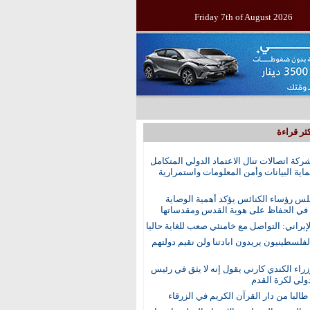
Friday 7th of August 2026
ثر قراءة
ركة اتصالات تنال الاعتماد الدولي المتكامل
اية البيانات وأمن المعلومات واستمرارية
س رؤساء الكنائس يؤكد أهمية الوصاية
 في الحفاظ على هوية القدس ومقدساتها
إيراني: التواصل مع خامنئي صعب للغاية حاليا
الفلسطينيون يريدون ابادتنا ولن نقيم دولتهم
راء الكندي كارني يقول إنه لا يثق في رئيس
دولي لكرة القدم