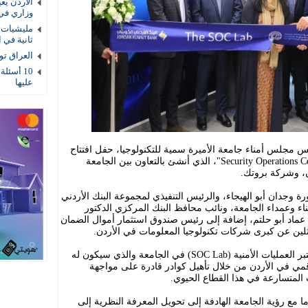
الأردن يع
وزاري في
مليشيات ا
ثانية في ا
العراق توقيف 4 عناصر أمنية بتهمة
10 أسئلة
عليها
مجلس أمناء جامعة الأميرة سمية للتكنولوجيا، حفل افتتاح
مختبر العمليات الأمنية "Security Operations Centre (SOC) LAB"، الذي أنشئ بالتعاون بين الجامعة
ن، وشركة بروتك.
ة وجدان أبو الهيجاء، والرئيس التنفيذي لمجموعة البنك الأردني
ء وعمداء الجامعة، ونائب محافظ البنك المركزي الدكتور
 عماد أبو حلتم، إضافة إلى رئيس صندوق استثمار أموال الضمان
مثلين عن كبرى شركات تكنولوجيا المعلومات في الأردن.
وتحدثت سمو الأميرة سمية عن أهمية مختبر العمليات الأمنية (SOC Lab) في الجامعة والذي سيكون له
ي في الأردن من خلال تأهيل كوادر قادرة على مواجهة
ت المتسارعة في هذا القطاع الحيوي.
 مع رؤية الجامعة الهادفة إلى تحويل المعرفة النظرية إلى