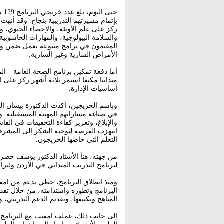
بإتمام مسيرتهم التدريبية بنجاح. وقد أنهت 
ركز على علم الأوبئة، والإحصاء الحيوي، و
والسلامة البيولوجية، والمهارات الحاسوبية
المقيمون في برامج متنوعة تعمل ضمن وز
الأمراض السارية وغير السارية.
ميدانيا مكثفا استمر ثلاثة أشهر ركز على 
أساسيات الإدارة.
وباسم الخريجين، أكدت الدكتورة بيسان الحر
في صياغة مساراتهم المهنية المستقبلية.
والإبلاغ، وتعزيز كفاءة التحقيقات في ال
انتهزت الفرصة لتوجيه الشكر إلى المشرفي
التعلم التي خاضها الخريجون.
من جهته، هنأ الأستاذ الدكتور يوسف خضر ا
لبرنامج التدريب الميداني في الأردن ولبرام
ومنذ انطلاق البرنامج، حظي بدعم من امفن
البرنامج وتطوره واستدامته، من خلال تقد
المناهج وتكييفها، وتقديم الدعم التدريبي، 
إلى جانب ذلك، عملت امفنت مع البرنامج ا