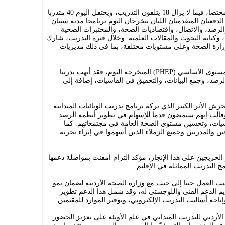
حتى اليوم، بلغ عدد خريجي البرنامج 129 مختصا، فيما لا يزال 18 يتلقون التدريب، ويحتفل اليوم 40 متدربا
الدفعتان المتقدمتان اللتان تتخرجان اليوم برنامجا مدته سنتان
الرصد، والاتصال، واقتصاديات الصحة، والمختبرات الصحية
، وكتابة البحوث والمقالات العلمية. وخلال فترة التدريب، شارك
ارة الصحة وعلى مستويات مختلفة، بما في ذلك مديريات
أما دفعة تمكين برنامج الصحة العامة – المستوى الأساسي (PHEP) المتخرجة اليوم، فقد أنهت تدريبا
الرصد، وجمع البيانات، والتحقيق في الفاشيات، إضافة إلى
ش الأثر الكبير الذي تركه برنامج تدريب الوبائيات الميدانية
 وقالت إنهم سيمضون قدما للإسهام في تطوير أنظمة الرصد
فاشيات، وتحسين مستوى الصحة العامة في مجتمعاتهم. كما
ن والمدربين وجميع الزملاء الذين أسهموا في إثراء تجربة
لخريجين على هذا الإنجاز، مؤكد التزام امفنت بمواصلة دعمها
ج التدريب المماثلة في الإقليم.
ت العمل جنبا إلى جنب مع وزارة الصحة الأردنية لضمان نمو
يم الدعم الفني واللوجستي له، وقد شمل هذا الدعم تطوير
وإتاحة أساليب التدريب الإلكتروني، وتوفير الموارد للمقيمين.
لأردني للتدريب الميداني في علم الأوبئة على تعزيز الحضور