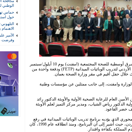
الوطني لتأ
حماس تهد
حول استمر
التلهوني
الاهتمام ب
الأمير عل
وفرضت عل
احتفلت وزارة الصحة الأردنية والشبكة الشرق أوسطية للصحة المجتمعية (امفنت) يوم 10 أيلول/سبتمبر
2025 بتخريج دفعتين جديدتين من البرنامج الأردني لتدريب الوبائيات الميدانية (FETP) ودفعة واحدة من
وزارة وامفنت، إلى جانب ممثلين عن مؤسسات وطنية
مين العام للرعاية الصحية الأولية والأوبئة الدكتور رائد
لية الدكتور رياض الشياب، ومدير مركز التميز لعلم الأوبئة
ف خضر القاعود.
حوري الذي يؤديه برنامج تدريب الوبائيات الميدانية في رفع
مستوى الممارسات الصحية العامة في الأردن، حيث أُشير إلى أن البرنامج، ومنذ انطلاقه عام 1998، كان
م المملكة بكفاءة واقتدار.