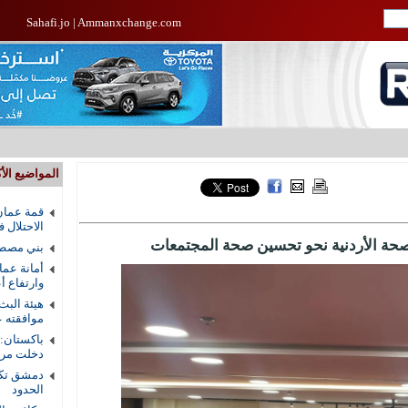
Sahafi.jo
|
Ammanxchange.com
المواضيع الأك
قمة عمان
الاحتلال 
حة الأردنية نحو تحسين صحة المجتمعات
بني مصطف
أمانة عما
وارتفاع أ
هيئة البث
موافقته ع
باكستان:
دخلت مرحل
دمشق تكش
الحدود