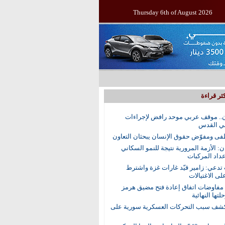
Thursday 6th of August 2026
ثر قراءة
.. موقف عربي موحد رافض لإجراءات
في القدس
ى ومفوّض حقوق الإنسان يبحثان التعاون
ن: الأزمة المرورية نتيجة للنمو السكاني
عداد المركبات
 تدعي: زامير قيّد غارات غزة واشترط
لى الاغتيالات
 مفاوضات اتفاق إعادة فتح مضيق هرمز
تها النهائية
ف سبب التحركات العسكرية سورية على